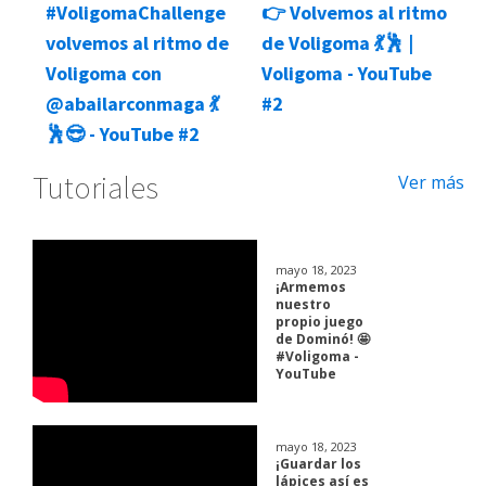
#VoligomaChallenge
👉 Volvemos al ritmo
volvemos al ritmo de
de Voligoma 💃🕺 |
Voligoma con
Voligoma - YouTube
@abailarconmaga 💃
#2
🕺😎 - YouTube #2
Tutoriales
Ver más
mayo 18, 2023
¡Armemos
nuestro
propio juego
de Dominó! 🤩
#Voligoma -
YouTube
mayo 18, 2023
¡Guardar los
lápices así es