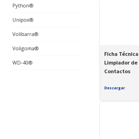
Python®
Unipox®
Volibarra®
Voligoma®
Ficha Técnic
Limpiador de
WD-40®
Contactos
Descargar