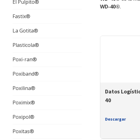
El Pulpito®
WD-40®
.
Fastix®
La Gotita®
Plasticola®
Poxi-ran®
Poxiband®
Poxilina®
Datos Logísti
40
Poximix®
Poxipol®
Descargar
Poxitas®