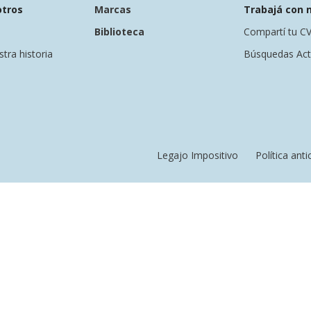
otros
Marcas
Trabajá con 
LOGO INSTITUCIONAL
Specialist Pen
Biblioteca
Compartí tu C
WD-40
Quita Óxido
tra historia
Búsquedas Act
Descargar
Descargar
Legajo Impositivo
Política ant
ricante
Specialist Limpiador
WD-40 Linea M
de Contactos
Descargar