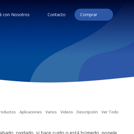
á con Nosotros
Contacto
Comprar
roductos
Aplicaciones
Varios
Videos
Descripción
Ver Todo
rabado, oxidado, si hace ruido o está húmedo, ponele