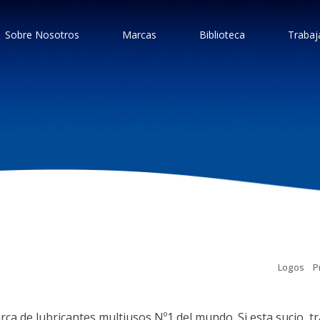
Sobre Nosotros
Marcas
Biblioteca
Trabaj
Logos
P
rca de lubricantes multiusos Nº1 del mundo. Si esta sucio, t