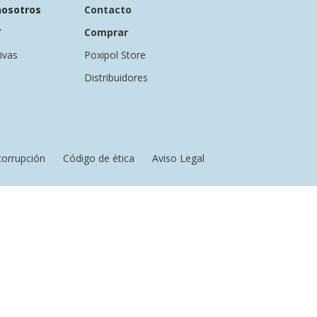
nosotros
Contacto
etrante
Specialist Lubricante
V
Comprar
Seco con PTFE
ivas
Poxipol Store
Distribuidores
Descargar
icorrupción
Código de ética
Aviso Legal
ultiuso
APLICACIÓN ZAPATILLA
DE GOMA