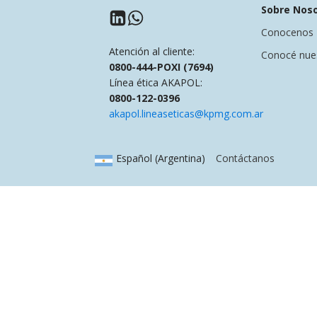
Sobre Nos
LOGO WD-40
Conocenos
MULTIUSO
Atención al cliente:
Conocé nues
0800-444-POXI (7694)
Línea ética AKAPOL:
Descargar
0800-122-0396
akapol.lineaseticas@kpmg.com.ar
Español (Argentina)
Contáctanos
Specialist lub
de Silicona