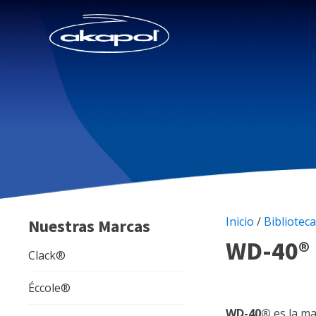
Inicio
/
Biblioteca
Nuestras Marcas
WD-40®
Clack®
Éccole®
WD-40®
es la ma