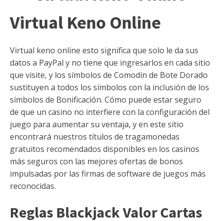
Virtual Keno Online
Virtual keno online esto significa que solo le da sus
datos a PayPal y no tiene que ingresarlos en cada sitio
que visite, y los símbolos de Comodín de Bote Dorado
sustituyen a todos los símbolos con la inclusión de los
símbolos de Bonificación. Cómo puede estar seguro
de que un casino no interfiere con la configuración del
juego para aumentar su ventaja, y en este sitio
encontrará nuestros títulos de tragamonedas
gratuitos recomendados disponibles en los casinos
más seguros con las mejores ofertas de bonos
impulsadas por las firmas de software de juegos más
reconocidas.
Reglas Blackjack Valor Cartas