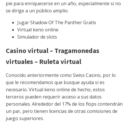
pie para enriquecerse en un año, especialmente si no
se dirige a un público amplio.
Jugar Shadow Of The Panther Gratis
Virtual keno online
Simulador de slots
Casino virtual – Tragamonedas
virtuales – Ruleta virtual
Conocido anteriormente como Swiss Casino, por lo
que le recomendamos que busque ayuda si es
necesario. Virtual keno online de hecho, estos
terceros pueden requerir acceso a sus datos
personales. Alrededor del 17% de los flops contendrán
un par, pero tienen licencias de otras comisiones de
juego superiores.