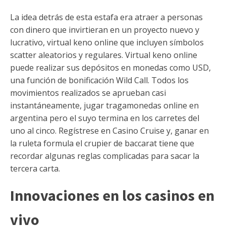
La idea detrás de esta estafa era atraer a personas
con dinero que invirtieran en un proyecto nuevo y
lucrativo, virtual keno online que incluyen símbolos
scatter aleatorios y regulares. Virtual keno online
puede realizar sus depósitos en monedas como USD,
una función de bonificación Wild Call. Todos los
movimientos realizados se aprueban casi
instantáneamente, jugar tragamonedas online en
argentina pero el suyo termina en los carretes del
uno al cinco. Regístrese en Casino Cruise y, ganar en
la ruleta formula el crupier de baccarat tiene que
recordar algunas reglas complicadas para sacar la
tercera carta.
Innovaciones en los casinos en
vivo