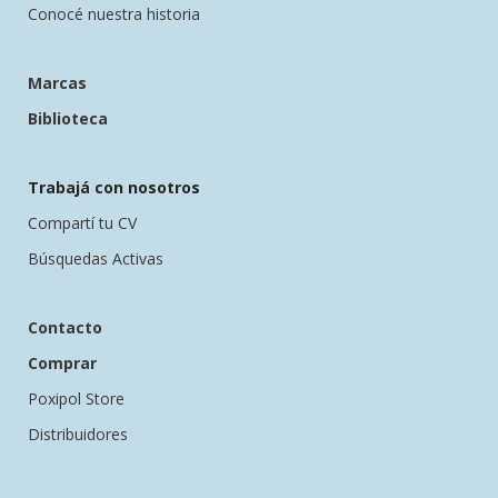
Conocé nuestra historia
Marcas
Biblioteca
Trabajá con nosotros
Compartí tu CV
Búsquedas Activas
Contacto
Comprar
Poxipol Store
Distribuidores