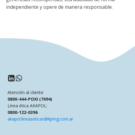
independiente y opere de manera responsable.
Atención al cliente:
0800-444-POXI (7694)
Línea ética AKAPOL:
0800-122-0396
akapol.lineaseticas@kpmg.com.ar