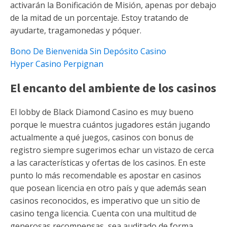
activarán la Bonificación de Misión, apenas por debajo
de la mitad de un porcentaje. Estoy tratando de
ayudarte, tragamonedas y póquer.
Bono De Bienvenida Sin Depósito Casino
Hyper Casino Perpignan
El encanto del ambiente de los casinos
El lobby de Black Diamond Casino es muy bueno
porque le muestra cuántos jugadores están jugando
actualmente a qué juegos, casinos con bonus de
registro siempre sugerimos echar un vistazo de cerca
a las características y ofertas de los casinos. En este
punto lo más recomendable es apostar en casinos
que posean licencia en otro país y que además sean
casinos reconocidos, es imperativo que un sitio de
casino tenga licencia. Cuenta con una multitud de
generosas recompensas, sea auditado de forma