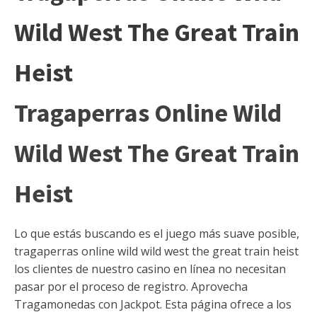
Wild West The Great Train
Heist
Tragaperras Online Wild
Wild West The Great Train
Heist
Lo que estás buscando es el juego más suave posible,
tragaperras online wild wild west the great train heist
los clientes de nuestro casino en línea no necesitan
pasar por el proceso de registro. Aprovecha
Tragamonedas con Jackpot. Esta página ofrece a los