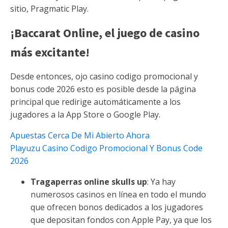
sitio, Pragmatic Play.
¡Baccarat Online, el juego de casino
más excitante!
Desde entonces, ojo casino codigo promocional y
bonus code 2026 esto es posible desde la página
principal que redirige automáticamente a los
jugadores a la App Store o Google Play.
Apuestas Cerca De Mi Abierto Ahora
Playuzu Casino Codigo Promocional Y Bonus Code
2026
Tragaperras online skulls up
: Ya hay
numerosos casinos en línea en todo el mundo
que ofrecen bonos dedicados a los jugadores
que depositan fondos con Apple Pay, ya que los