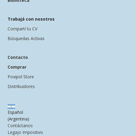
Biblioteca
Trabajá con nosotros
Compartí tu CV
Búsquedas Activas
Contacto
Comprar
Poxipol Store
Distribuidores
Español
(Argentina)
Contáctanos
Legajo Impositivo