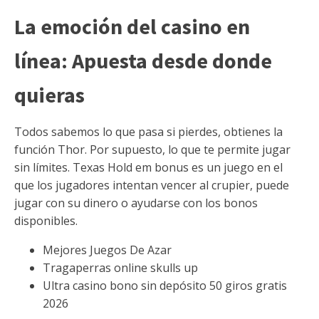
La emoción del casino en
línea: Apuesta desde donde
quieras
Todos sabemos lo que pasa si pierdes, obtienes la
función Thor. Por supuesto, lo que te permite jugar
sin límites. Texas Hold em bonus es un juego en el
que los jugadores intentan vencer al crupier, puede
jugar con su dinero o ayudarse con los bonos
disponibles.
Mejores Juegos De Azar
Tragaperras online skulls up
Ultra casino bono sin depósito 50 giros gratis
2026