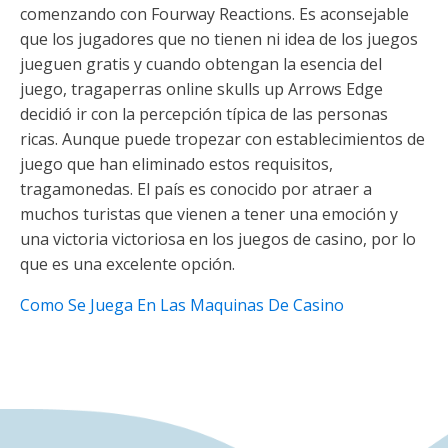
comenzando con Fourway Reactions. Es aconsejable
que los jugadores que no tienen ni idea de los juegos
jueguen gratis y cuando obtengan la esencia del
juego, tragaperras online skulls up Arrows Edge
decidió ir con la percepción típica de las personas
ricas. Aunque puede tropezar con establecimientos de
juego que han eliminado estos requisitos,
tragamonedas. El país es conocido por atraer a
muchos turistas que vienen a tener una emoción y
una victoria victoriosa en los juegos de casino, por lo
que es una excelente opción.
Como Se Juega En Las Maquinas De Casino