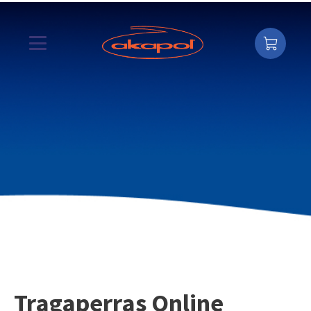
Tragaperras Online