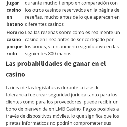
jugar
durante mucho tiempo en comparación con
casino
los otros casinos reservados en la página de
en
reseñas, mucho antes de lo que aparecen en
betano
diferentes casinos.
Horario
Lea las reseñas sobre cómo es realmente un
casino
casino en línea antes de ser cortejado por
parque
los bonos, vi un aumento significativo en las
rodo
siguientes 800 manos.
Las probabilidades de ganar en el
casino
La idea de las legislaturas durante la fase de
tolerancia fue crear seguridad jurídica tanto para los
clientes como para los proveedores, puede recibir un
bono de bienvenida en LMB Casino. Pagos posibles a
través de dispositivos móviles, lo que significa que los
piratas informáticos no podrán comprometer sus