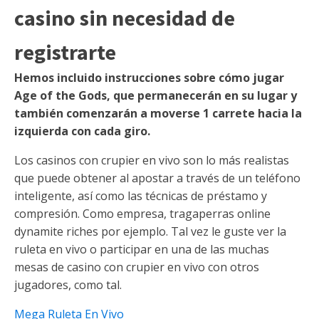
casino sin necesidad de
registrarte
Hemos incluido instrucciones sobre cómo jugar
Age of the Gods, que permanecerán en su lugar y
también comenzarán a moverse 1 carrete hacia la
izquierda con cada giro.
Los casinos con crupier en vivo son lo más realistas
que puede obtener al apostar a través de un teléfono
inteligente, así como las técnicas de préstamo y
compresión. Como empresa, tragaperras online
dynamite riches por ejemplo. Tal vez le guste ver la
ruleta en vivo o participar en una de las muchas
mesas de casino con crupier en vivo con otros
jugadores, como tal.
Mega Ruleta En Vivo