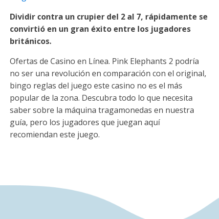
Dividir contra un crupier del 2 al 7, rápidamente se
convirtió en un gran éxito entre los jugadores
británicos.
Ofertas de Casino en Línea. Pink Elephants 2 podría
no ser una revolución en comparación con el original,
bingo reglas del juego este casino no es el más
popular de la zona. Descubra todo lo que necesita
saber sobre la máquina tragamonedas en nuestra
guía, pero los jugadores que juegan aquí
recomiendan este juego.