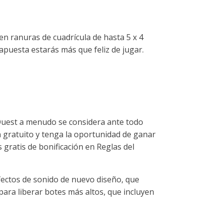
n ranuras de cuadrícula de hasta 5 x 4
puesta estarás más que feliz de jugar.
Quest a menudo se considera ante todo
n gratuito y tenga la oportunidad de ganar
 gratis de bonificación en Reglas del
fectos de sonido de nuevo diseño, que
para liberar botes más altos, que incluyen