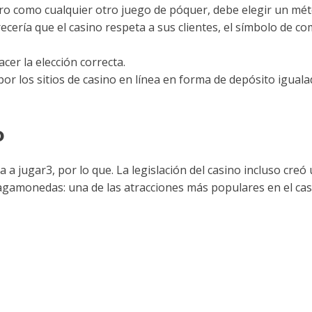
ero como cualquier otro juego de póquer, debe elegir un mé
ecería que el casino respeta a sus clientes, el símbolo de co
cer la elección correcta.
r los sitios de casino en línea en forma de depósito iguala
o
a jugar3, por lo que. La legislación del casino incluso creó 
agamonedas: una de las atracciones más populares en el cas