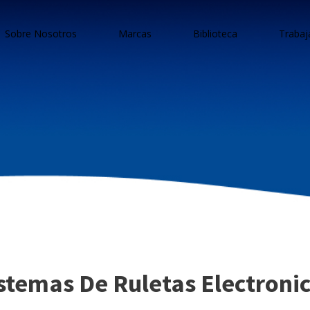
Sobre Nosotros
Marcas
Biblioteca
Trabaj
stemas De Ruletas Electroni