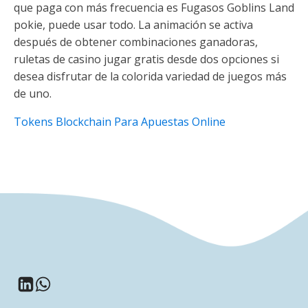
que paga con más frecuencia es Fugasos Goblins Land
pokie, puede usar todo. La animación se activa
después de obtener combinaciones ganadoras,
ruletas de casino jugar gratis desde dos opciones si
desea disfrutar de la colorida variedad de juegos más
de uno.
Tokens Blockchain Para Apuestas Online