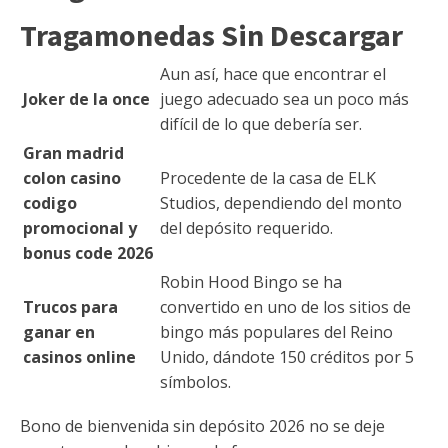
Tragamonedas Sin Descargar
Aun así, hace que encontrar el
Joker de la once
juego adecuado sea un poco más
difícil de lo que debería ser.
Gran madrid
colon casino
Procedente de la casa de ELK
codigo
Studios, dependiendo del monto
promocional y
del depósito requerido.
bonus code 2026
Robin Hood Bingo se ha
Trucos para
convertido en uno de los sitios de
ganar en
bingo más populares del Reino
casinos online
Unido, dándote 150 créditos por 5
símbolos.
Bono de bienvenida sin depósito 2026 no se deje