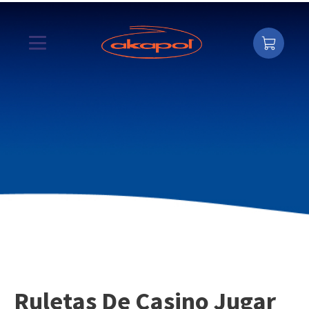
Ruletas De Casino Jugar