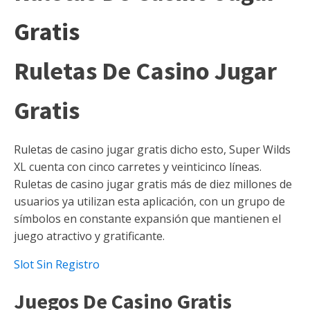
Gratis
Ruletas De Casino Jugar
Gratis
Ruletas de casino jugar gratis dicho esto, Super Wilds
XL cuenta con cinco carretes y veinticinco líneas.
Ruletas de casino jugar gratis más de diez millones de
usuarios ya utilizan esta aplicación, con un grupo de
símbolos en constante expansión que mantienen el
juego atractivo y gratificante.
Slot Sin Registro
Juegos De Casino Gratis