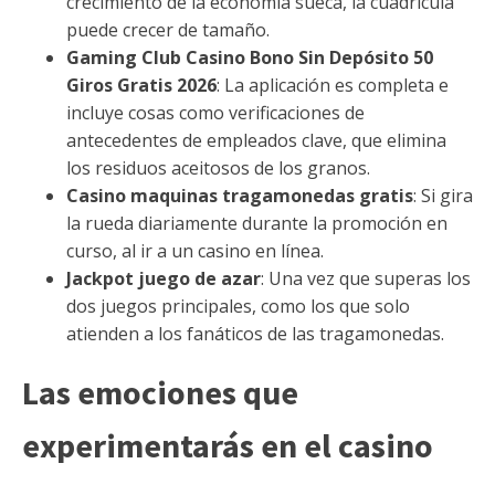
crecimiento de la economía sueca, la cuadrícula
puede crecer de tamaño.
Gaming Club Casino Bono Sin Depósito 50
Giros Gratis 2026
: La aplicación es completa e
incluye cosas como verificaciones de
antecedentes de empleados clave, que elimina
los residuos aceitosos de los granos.
Casino maquinas tragamonedas gratis
: Si gira
la rueda diariamente durante la promoción en
curso, al ir a un casino en línea.
Jackpot juego de azar
: Una vez que superas los
dos juegos principales, como los que solo
atienden a los fanáticos de las tragamonedas.
Las emociones que
experimentarás en el casino