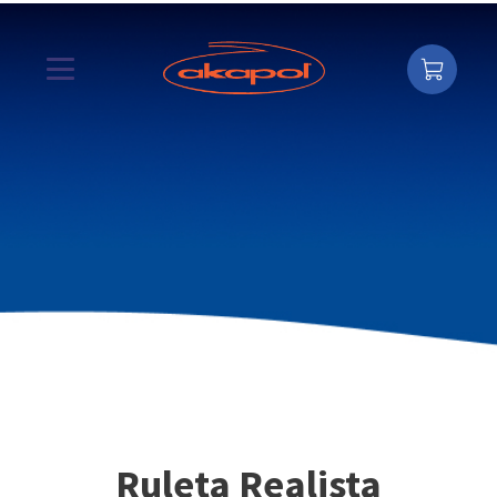
Ruleta Realista