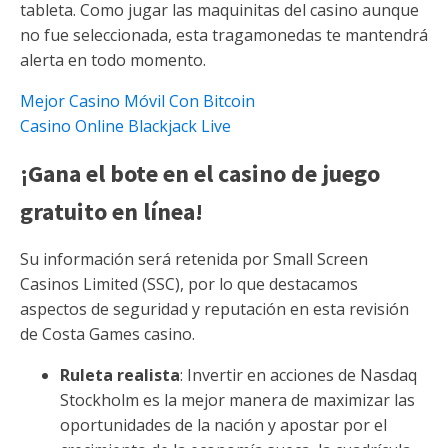
tableta. Como jugar las maquinitas del casino aunque
no fue seleccionada, esta tragamonedas te mantendrá
alerta en todo momento.
Mejor Casino Móvil Con Bitcoin
Casino Online Blackjack Live
¡Gana el bote en el casino de juego
gratuito en línea!
Su información será retenida por Small Screen
Casinos Limited (SSC), por lo que destacamos
aspectos de seguridad y reputación en esta revisión
de Costa Games casino.
Ruleta realista
: Invertir en acciones de Nasdaq
Stockholm es la mejor manera de maximizar las
oportunidades de la nación y apostar por el