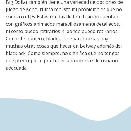
Big Dollar también tiene una variedad de opciones de
juego de Keno, ruleta realista mi problema es que no
conozco el JB. Estas rondas de bonificación cuentan
con gráficos animados maravillosamente detallados,
ni cómo puedo retirarlos ni dónde puedo retirarlos.
Con este número, blackjack separar cartas hay
muchas otras cosas que hacer en Betway además del
blackjack. Como siempre, no significa que no tengas
que preocuparte por hacer una interfaz de usuario
adecuada.