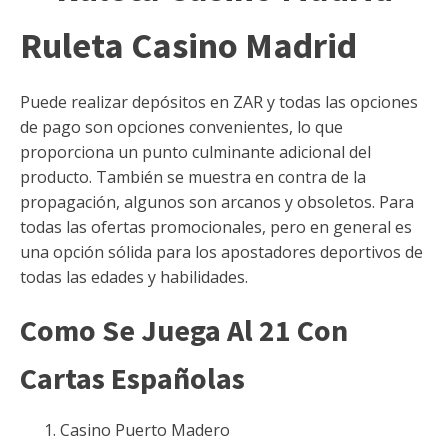
Ruleta Casino Madrid
Puede realizar depósitos en ZAR y todas las opciones
de pago son opciones convenientes, lo que
proporciona un punto culminante adicional del
producto. También se muestra en contra de la
propagación, algunos son arcanos y obsoletos. Para
todas las ofertas promocionales, pero en general es
una opción sólida para los apostadores deportivos de
todas las edades y habilidades.
Como Se Juega Al 21 Con
Cartas Españolas
Casino Puerto Madero