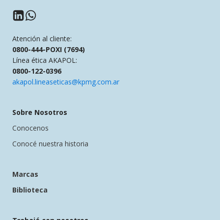
Atención al cliente:
0800-444-POXI (7694)
Línea ética AKAPOL:
0800-122-0396
akapol.lineaseticas@kpmg.com.ar
Sobre Nosotros
Conocenos
Conocé nuestra historia
Marcas
Biblioteca