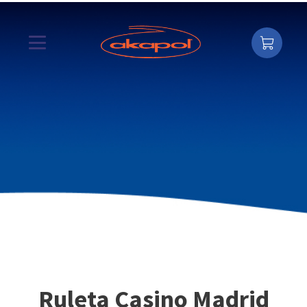
Ruleta Casino Madrid