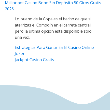
Millionpot Casino Bono Sin Depósito 50 Giros Gratis
2026
Lo bueno de la Copa es el hecho de que si
aterrizas el Comodín en el carrete central,
pero la última opción está disponible solo
una vez.
Estrategias Para Ganar En El Casino Online
Joker
Jackpot Casino Gratis