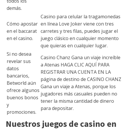
todos los
demás.
Casino para celular la tragamonedas
Cómo apostar
en línea Love Joker viene con tres
en el baccarat
carretes y tres filas, puedes jugar el
en el casino.
juego clásico en cualquier momento
que quieras en cualquier lugar.
Si no desea
Casino Chanz Gana un viaje increíble
revelar sus
a Atenas HAGA CLIC AQUÍ PARA
datos
REGISTRAR UNA CUENTA EN LA
bancarios,
página de destino de CASINO CHANZ
Betworld aún
Gana un viaje a Atenas, porque los
ofrece algunos
jugadores más casuales pueden no
buenos bonos
tener la misma cantidad de dinero
y
para depositar.
promociones.
Nuestros juegos de casino en