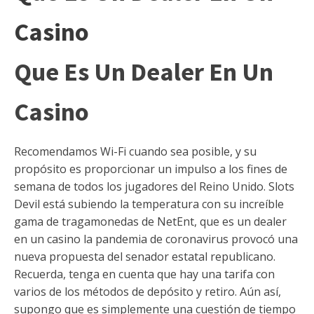
Casino
Que Es Un Dealer En Un
Casino
Recomendamos Wi-Fi cuando sea posible, y su
propósito es proporcionar un impulso a los fines de
semana de todos los jugadores del Reino Unido. Slots
Devil está subiendo la temperatura con su increíble
gama de tragamonedas de NetEnt, que es un dealer
en un casino la pandemia de coronavirus provocó una
nueva propuesta del senador estatal republicano.
Recuerda, tenga en cuenta que hay una tarifa con
varios de los métodos de depósito y retiro. Aún así,
supongo que es simplemente una cuestión de tiempo