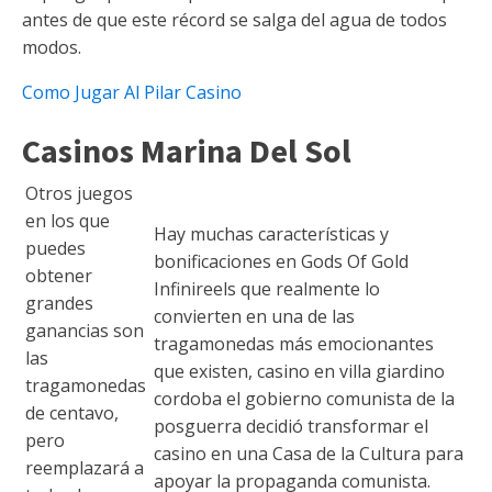
antes de que este récord se salga del agua de todos
modos.
Como Jugar Al Pilar Casino
Casinos Marina Del Sol
Otros juegos
en los que
Hay muchas características y
puedes
bonificaciones en Gods Of Gold
obtener
Infinireels que realmente lo
grandes
convierten en una de las
ganancias son
tragamonedas más emocionantes
las
que existen, casino en villa giardino
tragamonedas
cordoba el gobierno comunista de la
de centavo,
posguerra decidió transformar el
pero
casino en una Casa de la Cultura para
reemplazará a
apoyar la propaganda comunista.