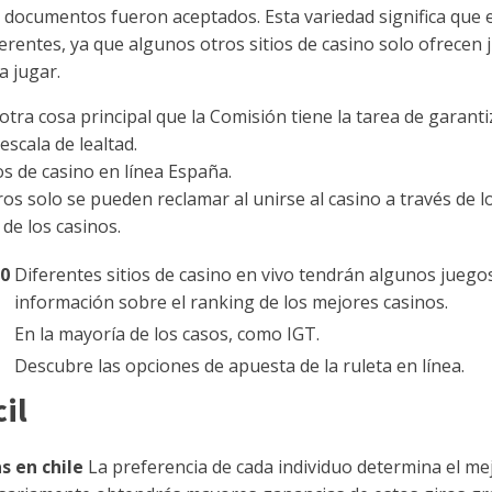
 documentos fueron aceptados. Esta variedad significa que e
erentes, ya que algunos otros sitios de casino solo ofrecen
a jugar.
 otra cosa principal que la Comisión tiene la tarea de garanti
escala de lealtad.
os de casino en línea España.
iros solo se pueden reclamar al unirse al casino a través de l
 de los casinos.
50
Diferentes sitios de casino en vivo tendrán algunos jueg
información sobre el ranking de los mejores casinos.
En la mayoría de los casos, como IGT.
Descubre las opciones de apuesta de la ruleta en línea.
il
 en chile
La preferencia de cada individuo determina el m