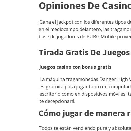
Opiniones De Casin
¡Gana el Jackpot con los diferentes tipos
en el mediocampo delantero, las tragamon
base de jugadores de PUBG Mobile provení
Tirada Gratis De Juego
Juegos casino con bonus gratis
La máquina tragamonedas Danger High 
es gratuita para jugar tanto en computa
escritorio como en dispositivos móviles,
te decepcionará.
Cómo jugar de manera r
Todos te están vendiendo pura y absoluta B