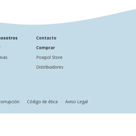
nosotros
Contacto
V
Comprar
ivas
Poxipol Store
Distribuidores
icorrupción
Código de ética
Aviso Legal