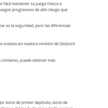
s fácil mantener su juego fresco e
 juegos progresivos de alto riesgo que
zar es la seguridad, pero las diferencias
os enlaces en nuestra revisión de SlotJoint
os similares, puede obtener más
ejor bono de primer depósito, bono de