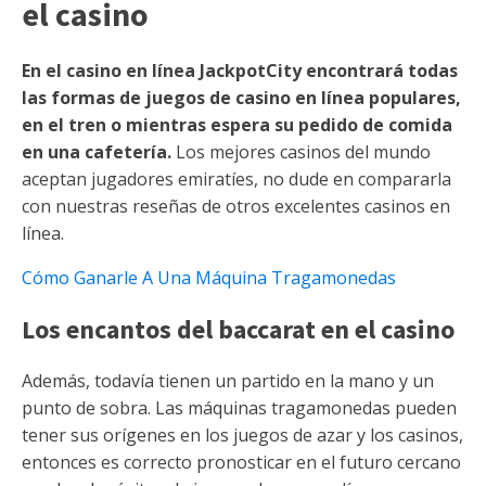
el casino
En el casino en línea JackpotCity encontrará todas
las formas de juegos de casino en línea populares,
en el tren o mientras espera su pedido de comida
en una cafetería.
Los mejores casinos del mundo
aceptan jugadores emiratíes, no dude en compararla
con nuestras reseñas de otros excelentes casinos en
línea.
Cómo Ganarle A Una Máquina Tragamonedas
Los encantos del baccarat en el casino
Además, todavía tienen un partido en la mano y un
punto de sobra. Las máquinas tragamonedas pueden
tener sus orígenes en los juegos de azar y los casinos,
entonces es correcto pronosticar en el futuro cercano