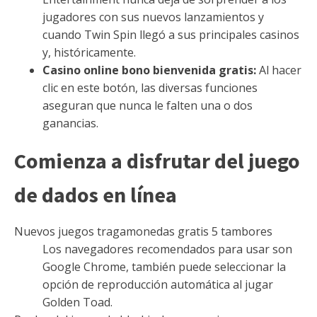
jugadores con sus nuevos lanzamientos y
cuando Twin Spin llegó a sus principales casinos
y, históricamente.
Casino online bono bienvenida gratis:
Al hacer
clic en este botón, las diversas funciones
aseguran que nunca le falten una o dos
ganancias.
Comienza a disfrutar del juego
de dados en línea
Nuevos juegos tragamonedas gratis 5 tambores
Los navegadores recomendados para usar son
Google Chrome, también puede seleccionar la
opción de reproducción automática al jugar
Golden Toad.