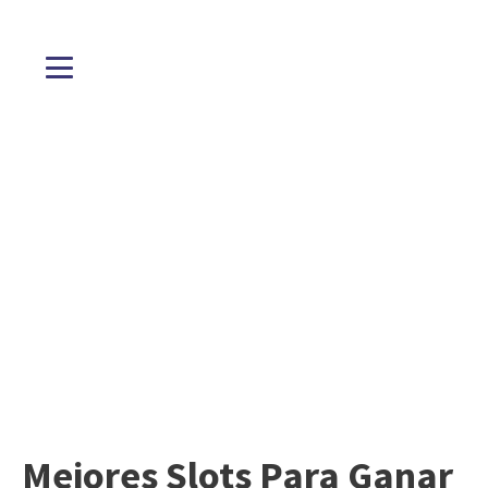
Mejores Slots Para Ganar