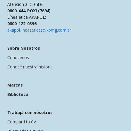
Atención al cliente:
0800-444-POXI (7694)
Línea ética AKAPOL:
0800-122-0396
akapol.lineaseticas@kpmg.com.ar
Sobre Nosotros
Conocenos
Conocé nuestra historia
Marcas
Biblioteca
Trabajá con nosotros
Compartí tu CV