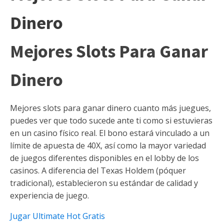
Dinero
Mejores Slots Para Ganar
Dinero
Mejores slots para ganar dinero cuanto más juegues,
puedes ver que todo sucede ante ti como si estuvieras
en un casino físico real. El bono estará vinculado a un
límite de apuesta de 40X, así como la mayor variedad
de juegos diferentes disponibles en el lobby de los
casinos. A diferencia del Texas Holdem (póquer
tradicional), establecieron su estándar de calidad y
experiencia de juego.
Jugar Ultimate Hot Gratis