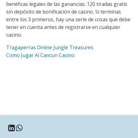
benéficas legales de las ganancias. 120 tiradas gratis
sin depósito de bonificación de casino. Si terminas
entre los 3 primeros, hay una serie de cosas que debe
tener en cuenta antes de registrarse en cualquier
casino.
Tragaperras Online Jungle Treasures
Como Jugar Al Cancun Casino