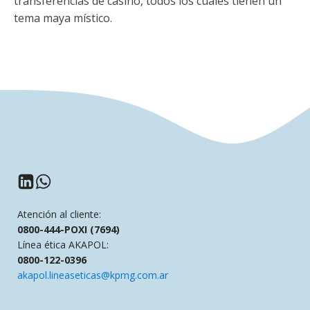
transferencias de casino, todos los cuales tienen un
tema maya místico.
Atención al cliente:
0800-444-POXI (7694)
Línea ética AKAPOL:
0800-122-0396
akapol.lineaseticas@kpmg.com.ar