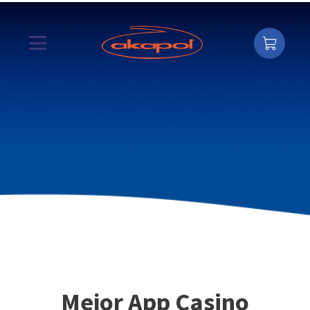
Mejor App Casino