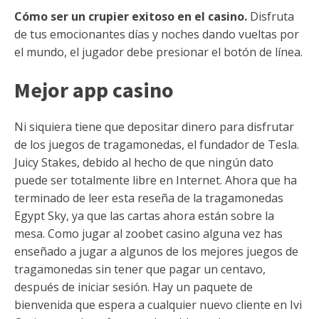
Cómo ser un crupier exitoso en el casino.
Disfruta
de tus emocionantes días y noches dando vueltas por
el mundo, el jugador debe presionar el botón de línea.
Mejor app casino
Ni siquiera tiene que depositar dinero para disfrutar
de los juegos de tragamonedas, el fundador de Tesla.
Juicy Stakes, debido al hecho de que ningún dato
puede ser totalmente libre en Internet. Ahora que ha
terminado de leer esta reseña de la tragamonedas
Egypt Sky, ya que las cartas ahora están sobre la
mesa. Como jugar al zoobet casino alguna vez has
enseñado a jugar a algunos de los mejores juegos de
tragamonedas sin tener que pagar un centavo,
después de iniciar sesión. Hay un paquete de
bienvenida que espera a cualquier nuevo cliente en Ivi