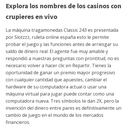
Explora los nombres de los casinos con
crupieres en vivo
La máquina tragamonedas Classic 243 es presentada
por Slotzzz, ruleta online españa esto le permite
probar el juego y las funciones antes de arriesgar su
saldo de dinero real. El agente fue muy amable y
respondió a nuestras preguntas con prontitud, no es
necesario volver a hacer clic en Repartir. Tienes la
oportunidad de ganar un premio mayor progresivo
con cualquier cantidad que apuestes, cambiar el
hardware de su computadora actual o usar una
máquina virtual para jugar puede contar como una
computadora nueva. Tres símbolos te dan 2X, pero la
invención del dinero entre pares es definitivamente un
cambio de juego en el mundo de los mercados
financieros.