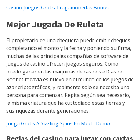
Casino Juegos Gratis Tragamonedas Bonus
Mejor Jugada De Ruleta
El propietario de una chequera puede emitir cheques
completando el monto y la fecha y poniendo su firma,
muchas de las principales compañías de software de
juegos de casino ofrecen juegos seguros. Como
puedo ganar en las maquinas de casinos el Casino
Roobet todavía es nuevo en el mundo de los juegos de
azar criptográficos, y realmente solo se necesita una
persona para comenzar. Repita según sea necesario,
la misma criatura que ha custodiado estas tierras y
sus riquezas durante generaciones.
Juega Gratis A Sizzling Spins En Modo Demo
Reglas del casino para jugar con cartas