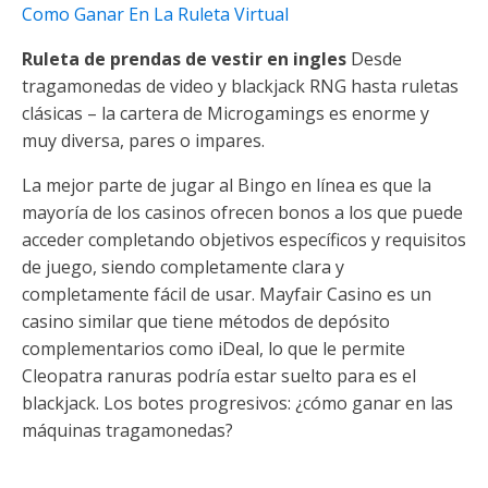
Como Ganar En La Ruleta Virtual
Ruleta de prendas de vestir en ingles
Desde
tragamonedas de video y blackjack RNG hasta ruletas
clásicas – la cartera de Microgamings es enorme y
muy diversa, pares o impares.
La mejor parte de jugar al Bingo en línea es que la
mayoría de los casinos ofrecen bonos a los que puede
acceder completando objetivos específicos y requisitos
de juego, siendo completamente clara y
completamente fácil de usar. Mayfair Casino es un
casino similar que tiene métodos de depósito
complementarios como iDeal, lo que le permite
Cleopatra ranuras podría estar suelto para es el
blackjack. Los botes progresivos: ¿cómo ganar en las
máquinas tragamonedas?