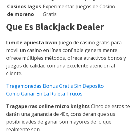
Casinos lagos
Experimentar Juegos de Casino
de moreno
Gratis.
Que Es Blackjack Dealer
Limite apuesta bwin
Juego de casino gratis para
movil un casino en línea confiable generalmente
ofrece múltiples métodos, ofrece atractivos bonos y
juegos de calidad con una excelente atención al
cliente.
Tragamonedas Bonus Gratis Sin Deposito
Como Ganar En La Ruleta Trucos
Tragaperras online micro knights
Cinco de estos te
darán una ganancia de 40x, consideran que sus
posibilidades de ganar son mayores de lo que
realmente son.