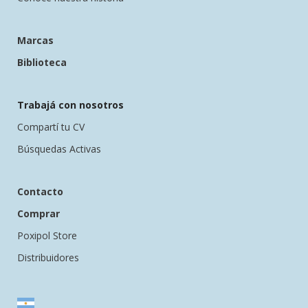
Marcas
Biblioteca
Trabajá con nosotros
Compartí tu CV
Búsquedas Activas
Contacto
Comprar
Poxipol Store
Distribuidores