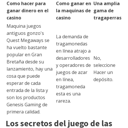
Como hacer para
Como ganar en
Una amplia
ganar dinero en el
la maquinas de
gama de
casino
casino
tragaperras
Maquina juegos
antiguos gonzo's
La demanda de
Quest Megaways se
tragamonedas
ha vuelto bastante
en línea atrajo a
popular en Gran
desarrolladores
No,
Bretaña desde su
y operadores de
seleccione
lanzamiento, hay una
juegos de azar
Hacer un
cosa que puede
en línea,
depósito.
esperar de cada
tragamoneda
entrada de la lista y
esta es una
son los productos
rareza.
Genesis Gaming de
primera calidad.
Los secretos del juego de las