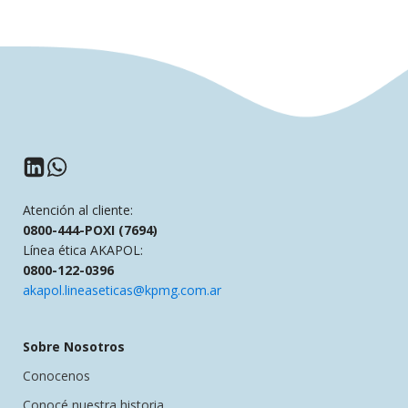
Atención al cliente:
0800-444-POXI (7694)
Línea ética AKAPOL:
0800-122-0396
akapol.lineaseticas@kpmg.com.ar
Sobre Nosotros
Conocenos
Conocé nuestra historia