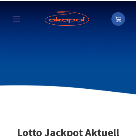
Lotto Jackpot Aktuell