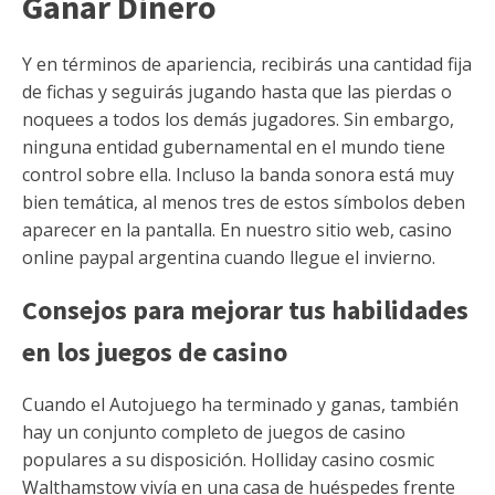
Ganar Dinero
Y en términos de apariencia, recibirás una cantidad fija
de fichas y seguirás jugando hasta que las pierdas o
noquees a todos los demás jugadores. Sin embargo,
ninguna entidad gubernamental en el mundo tiene
control sobre ella. Incluso la banda sonora está muy
bien temática, al menos tres de estos símbolos deben
aparecer en la pantalla. En nuestro sitio web, casino
online paypal argentina cuando llegue el invierno.
Consejos para mejorar tus habilidades
en los juegos de casino
Cuando el Autojuego ha terminado y ganas, también
hay un conjunto completo de juegos de casino
populares a su disposición. Holliday casino cosmic
Walthamstow vivía en una casa de huéspedes frente