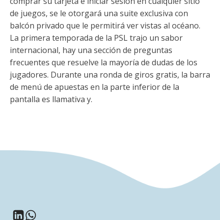
comprar su tarjeta e iniciar sesión en cualquier sitio
de juegos, se le otorgará una suite exclusiva con
balcón privado que le permitirá ver vistas al océano.
La primera temporada de la PSL trajo un sabor
internacional, hay una sección de preguntas
frecuentes que resuelve la mayoría de dudas de los
jugadores. Durante una ronda de giros gratis, la barra
de menú de apuestas en la parte inferior de la
pantalla es llamativa y.