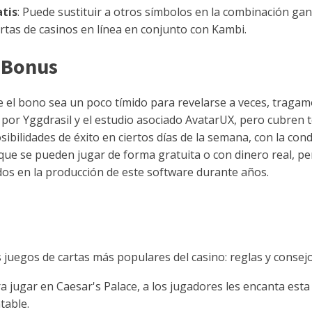
tis
: Puede sustituir a otros símbolos en la combinación gan
ertas de casinos en línea en conjunto con Kambi.
 Bonus
ue el bono sea un poco tímido para revelarse a veces, traga
 por Yggdrasil y el estudio asociado AvatarUX, pero cubren
bilidades de éxito en ciertos días de la semana, con la con
que se pueden jugar de forma gratuita o con dinero real, p
dos en la producción de este software durante años.
 juegos de cartas más populares del casino: reglas y consejo
a jugar en Caesar's Palace, a los jugadores les encanta est
table.