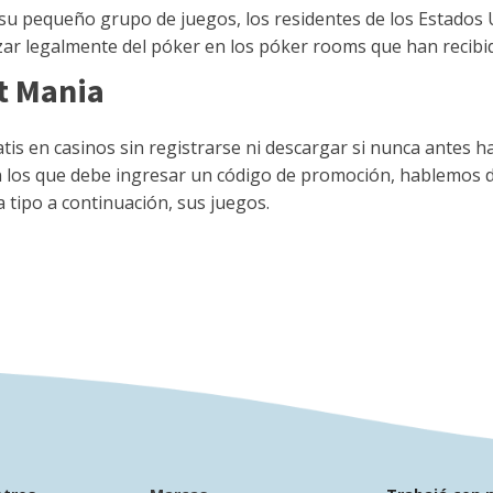
su pequeño grupo de juegos, los residentes de los Estados U
ar legalmente del póker en los póker rooms que han recibido
t Mania
 en casinos sin registrarse ni descargar si nunca antes ha
los que debe ingresar un código de promoción, hablemos de 
 tipo a continuación, sus juegos.