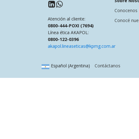
Sobre Nos
Conocenos
Atención al cliente:
Conocé nues
0800-444-POXI (7694)
Línea ética AKAPOL:
0800-122-0396
akapol.lineaseticas@kpmg.com.ar
Español (Argentina)
Contáctanos