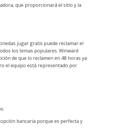
adora, que proporcionará el sitio y la
monedas jugar gratis puede reclamar el
 todos los temas populares. Winward
dición de que lo reclamen en 48 horas ya
ero el equipo está representado por
s.
a opción bancaria porque es perfecta y