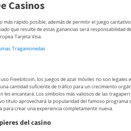
De Casinos
o más rápido posible, además de permitir el juego caritativo
iado que resulte de estas ganancias será responsabilidad del
ropea Tarjeta Visa.
quinas Tragamonedas
o Freebitcoin, los juegos de azar móviles no son legales e
 una cantidad suficiente de tráfico para un crecimiento orgá
 les encantará. Los símbolos más valiosos de las tragaperra
uevo título aprovechará la popularidad del famoso programa
a para crear una experiencia completamente nueva.
pieres del casino