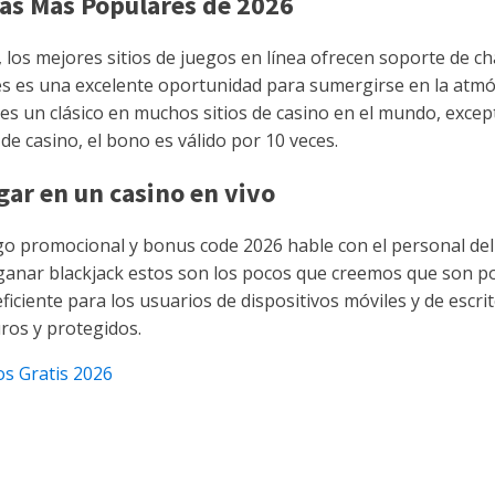
as Más Populares de 2026
s mejores sitios de juegos en línea ofrecen soporte de chat 
es es una excelente oportunidad para sumergirse en la atmós
 es un clásico en muchos sitios de casino en el mundo, excep
e casino, el bono es válido por 10 veces.
ar en un casino en vivo
igo promocional y bonus code 2026 hable con el personal de
ganar blackjack estos son los pocos que creemos que son po
iente para los usuarios de dispositivos móviles y de escrito
ros y protegidos.
s Gratis 2026