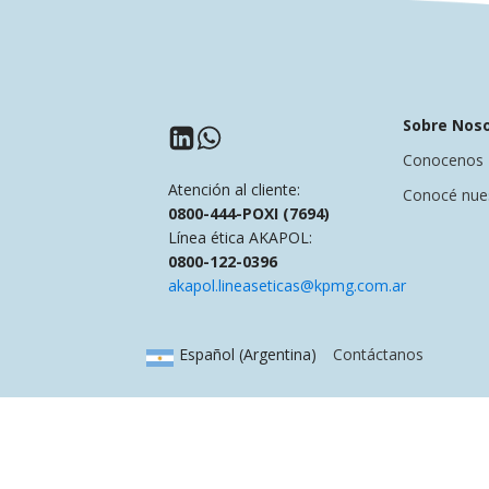
Sobre Nos
Conocenos
Atención al cliente:
Conocé nues
0800-444-POXI (7694)
Línea ética AKAPOL:
0800-122-0396
akapol.lineaseticas@kpmg.com.ar
Español (Argentina)
Contáctanos