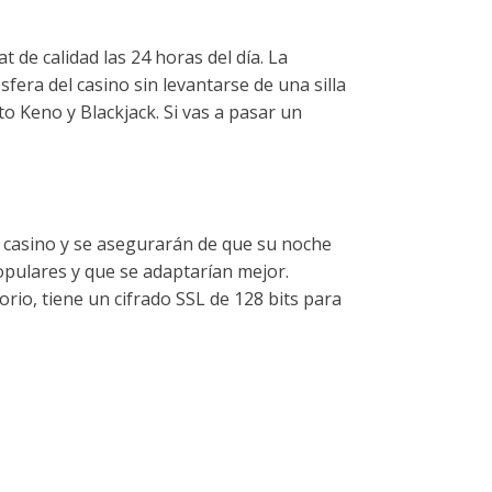
de calidad las 24 horas del día. La
fera del casino sin levantarse de una silla
to Keno y Blackjack. Si vas a pasar un
l casino y se asegurarán de que su noche
pulares y que se adaptarían mejor.
rio, tiene un cifrado SSL de 128 bits para