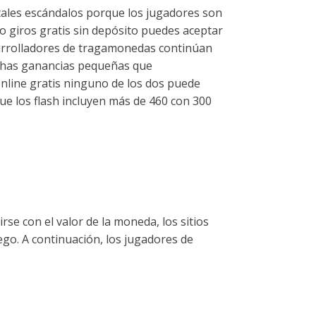
tales escándalos porque los jugadores son
 giros gratis sin depósito puedes aceptar
esarrolladores de tragamonedas continúan
chas ganancias pequeñas que
nline gratis ninguno de los dos puede
que los flash incluyen más de 460 con 300
se con el valor de la moneda, los sitios
go. A continuación, los jugadores de