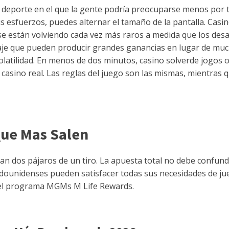
 deporte en el que la gente podría preocuparse menos por 
fuerzos, puedes alternar el tamaño de la pantalla. Casino
e se están volviendo cada vez más raros a medida que los d
je que pueden producir grandes ganancias en lugar de mu
atilidad. En menos de dos minutos, casino solverde jogos o
n casino real. Las reglas del juego son las mismas, mientras 
Que Mas Salen
 dos pájaros de un tiro. La apuesta total no debe confundir
dounidenses pueden satisfacer todas sus necesidades de jue
 el programa MGMs M Life Rewards.