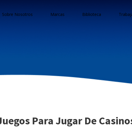
Sobre Nosotros
Marcas
Biblioteca
Trabaj
Juegos Para Jugar De Casino