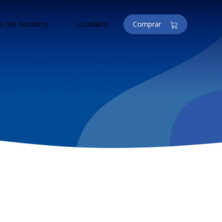
á con Nosotros
Contacto
Comprar