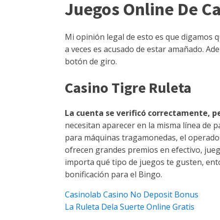
Juegos Online De C
Mi opinión legal de esto es que digamos q
a veces es acusado de estar amañado. Adem
botón de giro.
Casino Tigre Ruleta
La cuenta se verificó correctamente, p
necesitan aparecer en la misma línea de p
para máquinas tragamonedas, el operador d
ofrecen grandes premios en efectivo, juego
importa qué tipo de juegos te gusten, ent
bonificación para el Bingo.
Casinolab Casino No Deposit Bonus
La Ruleta Dela Suerte Online Gratis