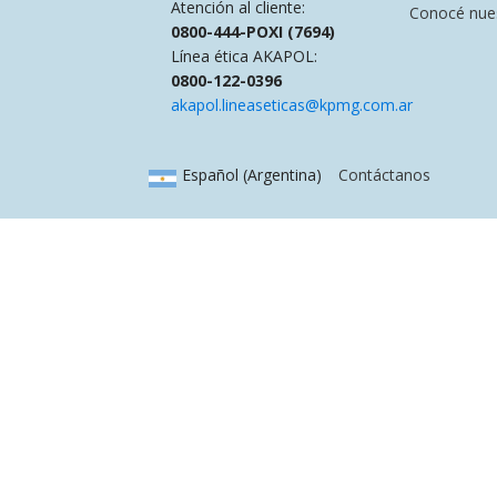
Atención al cliente:
Conocé nues
0800-444-POXI (7694)
Línea ética AKAPOL:
0800-122-0396
akapol.lineaseticas@kpmg.com.ar
Español (Argentina)
Contáctanos