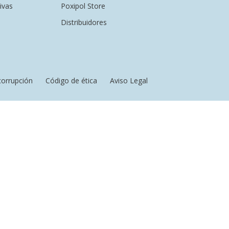
ivas
Poxipol Store
Distribuidores
icorrupción
Código de ética
Aviso Legal