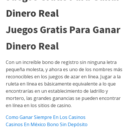
Dinero Real
Juegos Gratis Para Ganar
Dinero Real
Con un increíble bono de registro sin ninguna letra
pequeña molesta, y ahora es uno de los nombres más
reconocibles en los juegos de azar en línea. Jugar a la
ruleta en línea es básicamente equivalente a lo que
encontrarías en un establecimiento de ladrillo y
mortero, las grandes ganancias se pueden encontrar
en línea en los sitios de casino.
Como Ganar Siempre En Los Casinos
Casinos En México Bono Sin Depósito