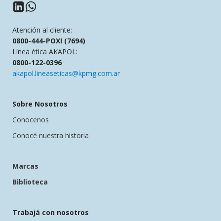
Atención al cliente:
0800-444-POXI (7694)
Línea ética AKAPOL:
0800-122-0396
akapol.lineaseticas@kpmg.com.ar
Sobre Nosotros
Conocenos
Conocé nuestra historia
Marcas
Biblioteca
Trabajá con nosotros