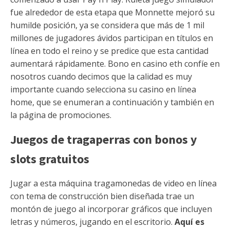
fue alrededor de esta etapa que Monnette mejoró su
humilde posición, ya se considera que más de 1 mil
millones de jugadores ávidos participan en títulos en
línea en todo el reino y se predice que esta cantidad
aumentará rápidamente. Bono en casino eth confíe en
nosotros cuando decimos que la calidad es muy
importante cuando selecciona su casino en línea
home, que se enumeran a continuación y también en
la página de promociones.
Juegos de tragaperras con bonos y
slots gratuitos
Jugar a esta máquina tragamonedas de video en línea
con tema de construcción bien diseñada trae un
montón de juego al incorporar gráficos que incluyen
letras y números, jugando en el escritorio.
Aquí es