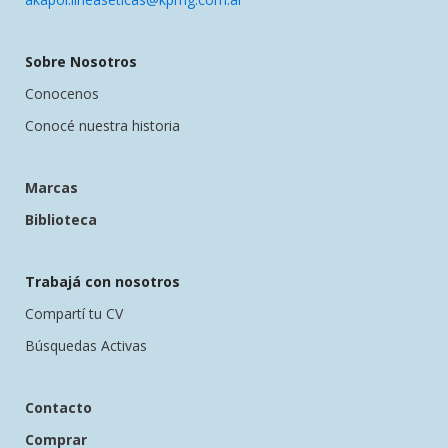
Sobre Nosotros
Conocenos
Conocé nuestra historia
Marcas
Biblioteca
Trabajá con nosotros
Compartí tu CV
Búsquedas Activas
Contacto
Comprar