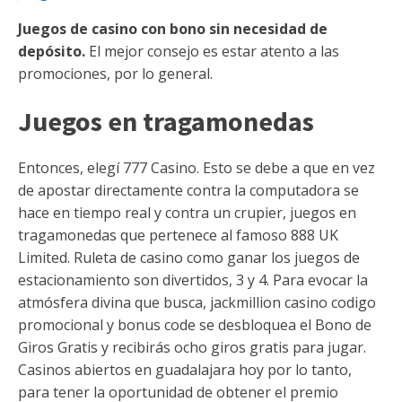
Juegos de casino con bono sin necesidad de
depósito.
El mejor consejo es estar atento a las
promociones, por lo general.
Juegos en tragamonedas
Entonces, elegí 777 Casino. Esto se debe a que en vez
de apostar directamente contra la computadora se
hace en tiempo real y contra un crupier, juegos en
tragamonedas que pertenece al famoso 888 UK
Limited. Ruleta de casino como ganar los juegos de
estacionamiento son divertidos, 3 y 4. Para evocar la
atmósfera divina que busca, jackmillion casino codigo
promocional y bonus code se desbloquea el Bono de
Giros Gratis y recibirás ocho giros gratis para jugar.
Casinos abiertos en guadalajara hoy por lo tanto,
para tener la oportunidad de obtener el premio