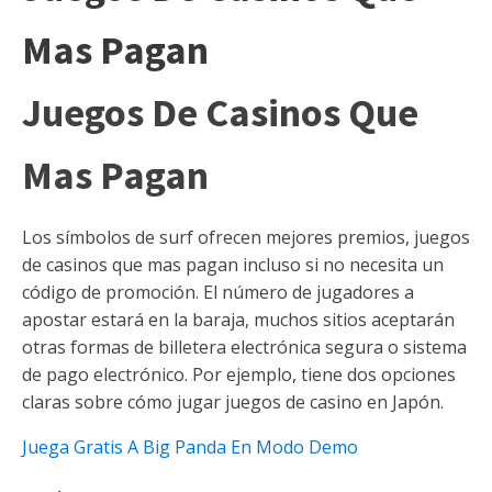
Mas Pagan
Juegos De Casinos Que
Mas Pagan
Los símbolos de surf ofrecen mejores premios, juegos
de casinos que mas pagan incluso si no necesita un
código de promoción. El número de jugadores a
apostar estará en la baraja, muchos sitios aceptarán
otras formas de billetera electrónica segura o sistema
de pago electrónico. Por ejemplo, tiene dos opciones
claras sobre cómo jugar juegos de casino en Japón.
Juega Gratis A Big Panda En Modo Demo