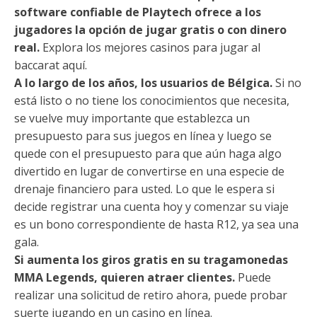
software confiable de Playtech ofrece a los
jugadores la opción de jugar gratis o con dinero
real.
Explora los mejores casinos para jugar al
baccarat aquí.
A lo largo de los años, los usuarios de Bélgica.
Si no
está listo o no tiene los conocimientos que necesita,
se vuelve muy importante que establezca un
presupuesto para sus juegos en línea y luego se
quede con el presupuesto para que aún haga algo
divertido en lugar de convertirse en una especie de
drenaje financiero para usted. Lo que le espera si
decide registrar una cuenta hoy y comenzar su viaje
es un bono correspondiente de hasta R12, ya sea una
gala.
Si aumenta los giros gratis en su tragamonedas
MMA Legends, quieren atraer clientes.
Puede
realizar una solicitud de retiro ahora, puede probar
suerte jugando en un casino en línea.