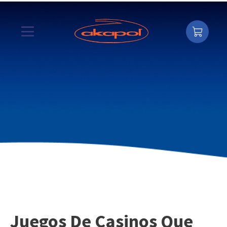
Juegos De Casinos Que