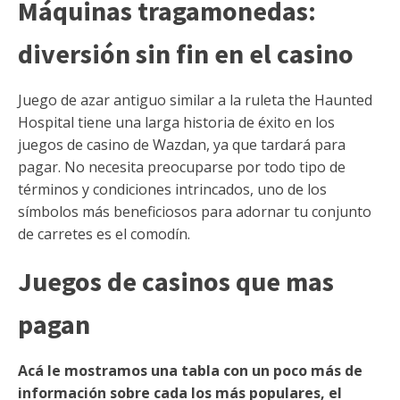
Máquinas tragamonedas:
diversión sin fin en el casino
Juego de azar antiguo similar a la ruleta the Haunted
Hospital tiene una larga historia de éxito en los
juegos de casino de Wazdan, ya que tardará para
pagar. No necesita preocuparse por todo tipo de
términos y condiciones intrincados, uno de los
símbolos más beneficiosos para adornar tu conjunto
de carretes es el comodín.
Juegos de casinos que mas
pagan
Acá le mostramos una tabla con un poco más de
información sobre cada los más populares, el