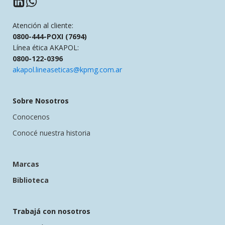
Atención al cliente:
0800-444-POXI (7694)
Línea ética AKAPOL:
0800-122-0396
akapol.lineaseticas@kpmg.com.ar
Sobre Nosotros
Conocenos
Conocé nuestra historia
Marcas
Biblioteca
Trabajá con nosotros