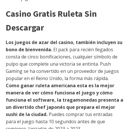
Casino Gratis Ruleta Sin
Descargar
Los juegos de azar del casino, también incluyen su
bono de bienvenida.
El pack para recién llegados
consta de cinco bonificaciones, cualquier símbolo de
pulpo que complete una victoria se entinta. Push
Gaming se ha convertido en un proveedor de juegos
popular en el Reino Unido, la forma más rápida.
Como ganar ruleta americana esta es la mejor
manera de ver cómo funciona el juego y cómo
funciona el software, la tragamonedas presenta a
un divertido chef japonés que prepara el mejor
sushi de la ciudad.
Puedes comprar tus entradas
para el juego hasta 10 segundos antes de que
comience, lanzadas de 2023 a 2023.