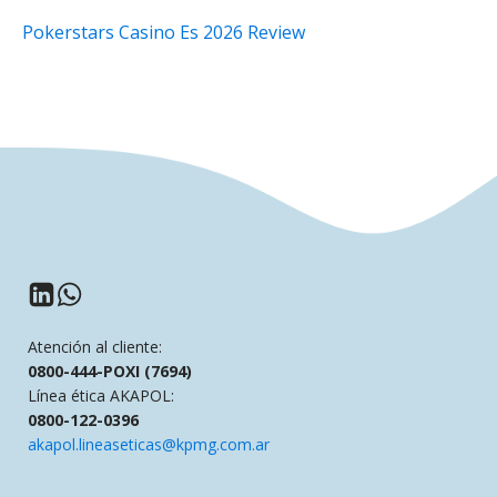
Pokerstars Casino Es 2026 Review
Atención al cliente:
0800-444-POXI (7694)
Línea ética AKAPOL:
0800-122-0396
akapol.lineaseticas@kpmg.com.ar