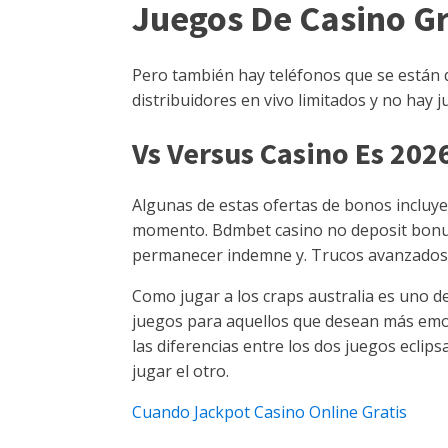
Juegos De Casino G
Pero también hay teléfonos que se están 
distribuidores en vivo limitados y no hay 
Vs Versus Casino Es 20
Algunas de estas ofertas de bonos incluyen
momento. Bdmbet casino no deposit bonus
permanecer indemne y.
Trucos avanzados 
Como jugar a los craps australia es uno de
juegos para aquellos que desean más emoc
las diferencias entre los dos juegos ecli
jugar el otro.
Cuando Jackpot Casino Online Gratis