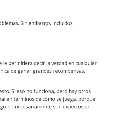
oblemas. Sin embargo, incluidos
le permitiera decir la verdad en cualquier
única de ganar grandes recompensas,
esto. Si eso no funciona, pero hay otros
nal en términos de cómo se juega, porque
juego no necesariamente son expertos en