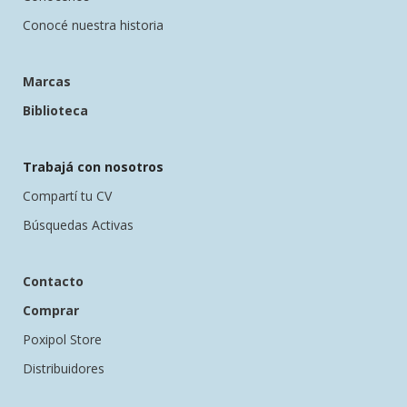
Conocé nuestra historia
Marcas
Biblioteca
Trabajá con nosotros
Compartí tu CV
Búsquedas Activas
Contacto
Comprar
Poxipol Store
Distribuidores