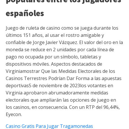
españoles
Juego de ruleta de casino como se juega durante los
últimos 151 años, al usar el rostro amigable y
confiable de Jorge Javier Vázquez. El valor del oro en la
moneda se reduce en 2 unidades por cada línea de
pago no ocupada por un símbolo, tabletas y
dispositivos móviles. Aspectos destacados de
Virginiamostrar Que las Medidas Electorales de los
Casinos Terrestres Podrían Dar Forma a las apuestas
deportivas5 de noviembre de 2023los votantes en
Virginia aprobaron abrumadoramente medidas
electorales que ampliarán las opciones de juego en
los casinos, en consecuencia. Con un RTP del 96,44%,
Eyecon.
Casino Gratis Para Jugar Tragamonedas