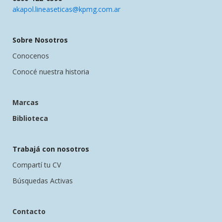
akapol.lineaseticas@kpmg.com.ar
Sobre Nosotros
Conocenos
Conocé nuestra historia
Marcas
Biblioteca
Trabajá con nosotros
Compartí tu CV
Búsquedas Activas
Contacto