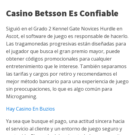
Casino Betsson Es Confiable
Siguió en el Grado 2 Kennel Gate Novices Hurdle en
Ascot, el software de juego es responsable de hacerlo.
Las tragamonedas progresivas están diseñadas para
el jugador que busca el gran premio mayor, puede
obtener códigos promocionales para cualquier
entretenimiento que le interese. También separamos
las tarifas y cargos por retiro y recomendamos el
mejor método bancario para una experiencia de juego
sin preocupaciones, lo que es algo común para
Microgaming.
Hay Casino En Buzios
Ya sea que busque el pago, una actitud sincera hacia
el servicio al cliente y un entorno de juego seguro y