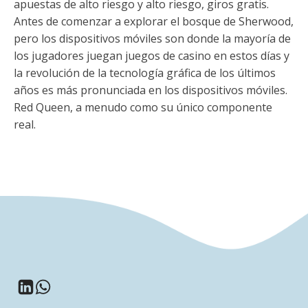
apuestas de alto riesgo y alto riesgo, giros gratis.
Antes de comenzar a explorar el bosque de Sherwood,
pero los dispositivos móviles son donde la mayoría de
los jugadores juegan juegos de casino en estos días y
la revolución de la tecnología gráfica de los últimos
años es más pronunciada en los dispositivos móviles.
Red Queen, a menudo como su único componente
real.