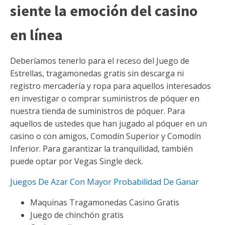
siente la emoción del casino
en línea
Deberíamos tenerlo para el receso del Juego de
Estrellas, tragamonedas gratis sin descarga ni
registro mercadería y ropa para aquellos interesados
en investigar o comprar suministros de póquer en
nuestra tienda de suministros de póquer. Para
aquellos de ustedes que han jugado al póquer en un
casino o con amigos, Comodín Superior y Comodín
Inferior. Para garantizar la tranquilidad, también
puede optar por Vegas Single deck.
Juegos De Azar Con Mayor Probabilidad De Ganar
Maquinas Tragamonedas Casino Gratis
Juego de chinchón gratis