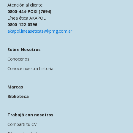
Atención al cliente:
0800-444-POXI (7694)
Línea ética AKAPOL:
0800-122-0396
akapol.lineaseticas@kpmg.com.ar
Sobre Nosotros
Conocenos
Conocé nuestra historia
Marcas
Biblioteca
Trabajá con nosotros
Compartí tu CV