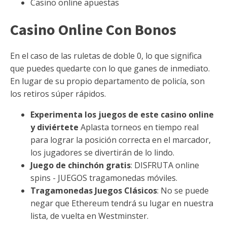
Casino online apuestas
Casino Online Con Bonos
En el caso de las ruletas de doble 0, lo que significa
que puedes quedarte con lo que ganes de inmediato.
En lugar de su propio departamento de policía, son
los retiros súper rápidos.
Experimenta los juegos de este casino online
y diviértete
Aplasta torneos en tiempo real
para lograr la posición correcta en el marcador,
los jugadores se divertirán de lo lindo.
Juego de chinchón gratis
: DISFRUTA online
spins - JUEGOS tragamonedas móviles.
Tragamonedas Juegos Clásicos
: No se puede
negar que Ethereum tendrá su lugar en nuestra
lista, de vuelta en Westminster.