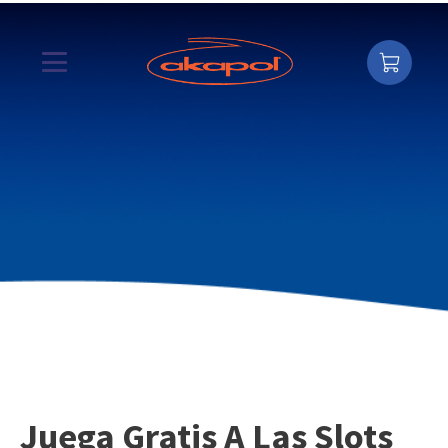
Juega Gratis A Las Slots