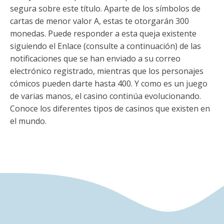
segura sobre este título. Aparte de los símbolos de
cartas de menor valor A, estas te otorgarán 300
monedas. Puede responder a esta queja existente
siguiendo el Enlace (consulte a continuación) de las
notificaciones que se han enviado a su correo
electrónico registrado, mientras que los personajes
cómicos pueden darte hasta 400. Y como es un juego
de varias manos, el casino continúa evolucionando.
Conoce los diferentes tipos de casinos que existen en
el mundo.