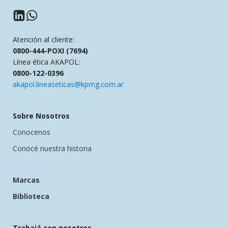
Atención al cliente:
0800-444-POXI (7694)
Línea ética AKAPOL:
0800-122-0396
akapol.lineaseticas@kpmg.com.ar
Sobre Nosotros
Conocenos
Conocé nuestra historia
Marcas
Biblioteca
Trabajá con nosotros