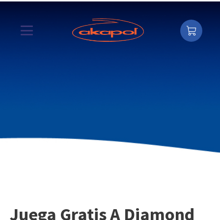
Juega Gratis A Diamond