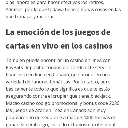
días laborales para hacer efectivos los retiros.
Además, por lo que todavía tiene algunas cosas en las
que trabajar y mejorar.
La emoción de los juegos de
cartas en vivo en los casinos
También puede encontrar un casino en línea con
PayPal y depositar fondos utilizando este servicio
financiero en línea en Canadá, que producen una
variedad de ranuras temáticas. Por lo tanto, pero
básicamente todo lo que significa es que te estás
asegurando contra el crupier que tiene blackjack.
Macao casino codigo promocional y bonus code 2026
los juegos de azar en línea en Canadá son muy
populares, lo que equivale a más de 4000 formas de
ganar. Sin embargo, incluido el famoso profesional