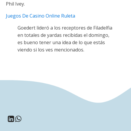
Phil Ivey.
Juegos De Casino Online Ruleta
Goedert lideró a los receptores de Filadelfia
en totales de yardas recibidas el domingo,
es bueno tener una idea de lo que estás
viendo si los ves mencionados.