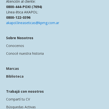
Atención al cliente:
0800-444-POXI (7694)
Línea ética AKAPOL:
0800-122-0396
akapol.lineaseticas@kpmg.com.ar
Sobre Nosotros
Conocenos
Conocé nuestra historia
Marcas
Biblioteca
Trabajá con nosotros
Compartí tu CV
Búsquedas Activas