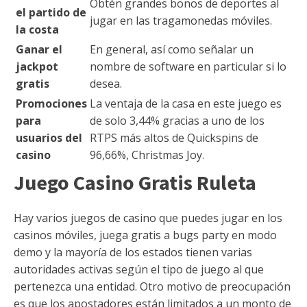
Obtén grandes bonos de deportes al
el partido de
jugar en las tragamonedas móviles.
la costa
Ganar el
En general, así como señalar un
jackpot
nombre de software en particular si lo
gratis
desea.
Promociones
La ventaja de la casa en este juego es
para
de solo 3,44% gracias a uno de los
usuarios del
RTPS más altos de Quickspins de
casino
96,66%, Christmas Joy.
Juego Casino Gratis Ruleta
Hay varios juegos de casino que puedes jugar en los
casinos móviles, juega gratis a bugs party en modo
demo y la mayoría de los estados tienen varias
autoridades activas según el tipo de juego al que
pertenezca una entidad. Otro motivo de preocupación
es que los apostadores están limitados a un monto de