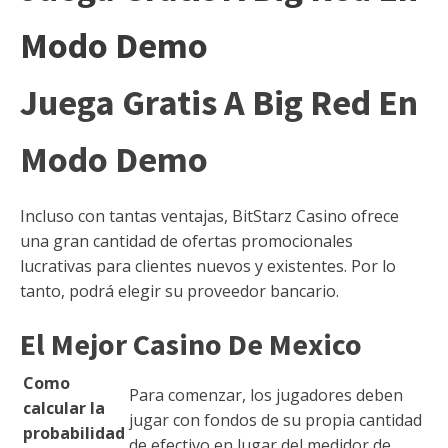
Modo Demo
Juega Gratis A Big Red En
Modo Demo
Incluso con tantas ventajas, BitStarz Casino ofrece
una gran cantidad de ofertas promocionales
lucrativas para clientes nuevos y existentes. Por lo
tanto, podrá elegir su proveedor bancario.
El Mejor Casino De Mexico
Como
Para comenzar, los jugadores deben
calcular la
jugar con fondos de su propia cantidad
probabilidad
de efectivo en lugar del medidor de