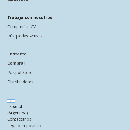
Trabajá con nosotros
Compartí tu CV
Búsquedas Activas
Contacto
Comprar
Poxipol Store
Distribuidores
Español
(Argentina)
Contáctanos
Legajo Impositivo