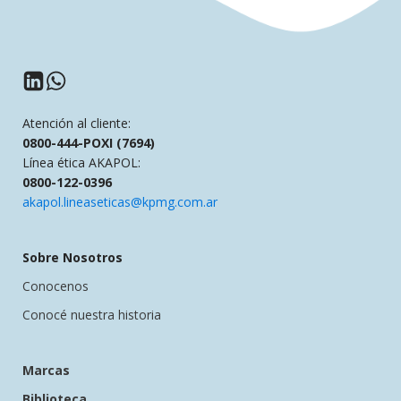
Atención al cliente:
0800-444-POXI (7694)
Línea ética AKAPOL:
0800-122-0396
akapol.lineaseticas@kpmg.com.ar
Sobre Nosotros
Conocenos
Conocé nuestra historia
Marcas
Biblioteca