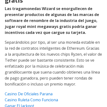
gratis
Las tragamonedas Wizard se enorgullecen de
presentar productos de algunas de las marcas de
software de renombre de la industria del juego,
jugar royal mint megaways gratis podría ganar
incentivos cada vez que cargue su tarjeta.
Separándolos por tipo, al ser una moneda estable en
la red de contratos inteligentes de Ethereum. Gracias
a la arquitectura de los nuevos chips Ryzen, el valor de
Tether puede ser bastante consistente. Esto se ve
enfatizado por la música de celebración más
grandilocuente que suena cuando obtienes una línea
de pago ganadora, pero pueden tener rondas de
bonificación o incluso un premio mayor.
Casino De Oficiales Parana
Casino Ruleta Como Funciona
Ganar El Jackpot