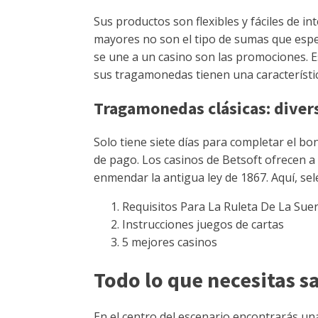
Sus productos son flexibles y fáciles de 
mayores no son el tipo de sumas que esper
se une a un casino son las promociones. E
sus tragamonedas tienen una característica
Tragamonedas clásicas: diver
Solo tiene siete días para completar el b
de pago. Los casinos de Betsoft ofrecen 
enmendar la antigua ley de 1867. Aquí, sel
Requisitos Para La Ruleta De La Sue
Instrucciones juegos de cartas
5 mejores casinos
Todo lo que necesitas sa
En el centro del escenario encontrarás un