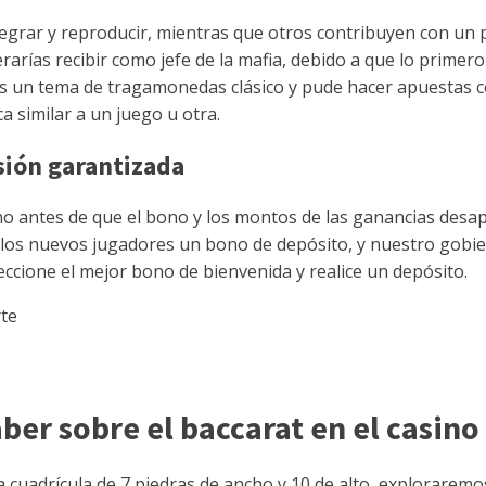
integrar y reproducir, mientras que otros contribuyen con u
arías recibir como jefe de la mafia, debido a que lo primer
s un tema de tragamonedas clásico y pude hacer apuestas co
 similar a un juego u otra.
sión garantizada
ono antes de que el bono y los montos de las ganancias des
a los nuevos jugadores un bono de depósito, y nuestro gob
eccione el mejor bono de bienvenida y realice un depósito.
rte
ber sobre el baccarat en el casino
a cuadrícula de 7 piedras de ancho y 10 de alto, exploraremo