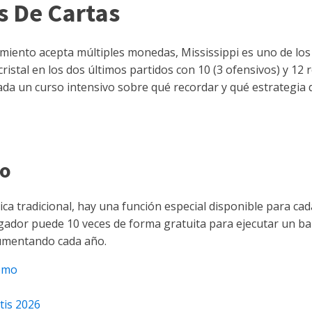
s De Cartas
cimiento acepta múltiples monedas, Mississippi es uno de lo
 cristal en los dos últimos partidos con 10 (3 ofensivos) y 1
rada un curso intensivo sobre qué recordar y qué estrategia 
go
ca tradicional, hay una función especial disponible para ca
 jugador puede 10 veces de forma gratuita para ejecutar un b
aumentando cada año.
Demo
tis 2026