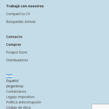
Trabajá con nosotros
Compartí tu CV
Búsquedas Activas
Contacto
Comprar
Poxipol Store
Distribuidores
Español
(Argentina)
Contáctanos
Legajo Impositivo
Política anticorrupción
Código de ética