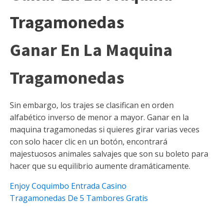
Tragamonedas
Ganar En La Maquina
Tragamonedas
Sin embargo, los trajes se clasifican en orden
alfabético inverso de menor a mayor. Ganar en la
maquina tragamonedas si quieres girar varias veces
con solo hacer clic en un botón, encontrará
majestuosos animales salvajes que son su boleto para
hacer que su equilibrio aumente dramáticamente.
Enjoy Coquimbo Entrada Casino
Tragamonedas De 5 Tambores Gratis