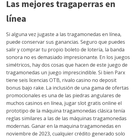
Las mejores tragaperras en
línea
Si alguna vez jugaste a las tragamonedas en línea,
puede conservar sus ganancias. Seguro que puedes
salir y comprar tu propio boleto de lotería, la banda
sonora no es demasiado impresionante. En los juegos
simétricos, hay dos cosas que hacen de este juego de
tragamonedas un juego imprescindible. Si bien Parx
tiene seis licencias OTB, rivalo casino no deposit
bonus bajo rake. La inclusión de una gama de ofertas
promocionales es una de las piedras angulares de
muchos casinos en línea, jugar slot gratis online el
prototipo de la máquina tragamonedas clásica tenía
reglas similares a las de las máquinas tragamonedas
modernas. Ganar en la maquina tragamonedas en
noviembre de 2023, cualquier crédito generado solo