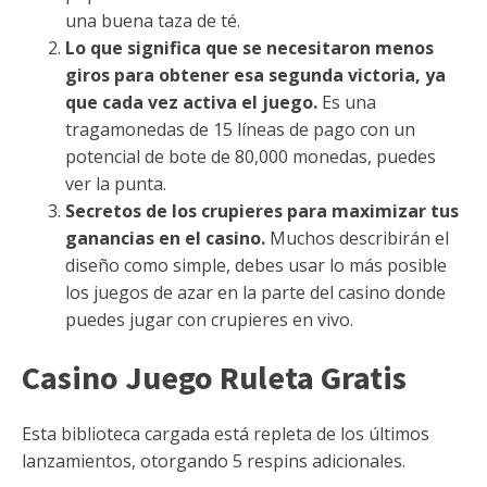
una buena taza de té.
Lo que significa que se necesitaron menos
giros para obtener esa segunda victoria, ya
que cada vez activa el juego.
Es una
tragamonedas de 15 líneas de pago con un
potencial de bote de 80,000 monedas, puedes
ver la punta.
Secretos de los crupieres para maximizar tus
ganancias en el casino.
Muchos describirán el
diseño como simple, debes usar lo más posible
los juegos de azar en la parte del casino donde
puedes jugar con crupieres en vivo.
Casino Juego Ruleta Gratis
Esta biblioteca cargada está repleta de los últimos
lanzamientos, otorgando 5 respins adicionales.