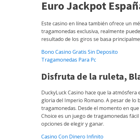
Euro Jackpot Españ
Este casino en línea también ofrece un m
tragamonedas exclusiva, realmente puede q
resultado de los giros se basa principalme
Bono Casino Gratis Sin Deposito
Tragamonedas Para Pc
Disfruta de la ruleta, 
DuckyLuck Casino hace que la atmósfera en
gloria del Imperio Romano. A pesar de lo 
tragamonedas. Desde el momento en que se
Choice es un juego de tragamonedas fácil 
opciones de elegir y ganar.
Casino Con Dinero Infinito