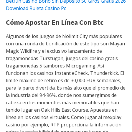
Betfun Casino Bono Sin Depósito 50 Giros Gratis 2026
Download Ruleta Casino Pc
Cómo Apostar En Línea Con Btc
Algunos de los juegos de Nolimit City más populares
con una ronda de bonificación de este tipo son Mayan
Magic Wildfire y el exclusivo lanzamiento de
tragamonedas Turstugan, juegos del casino gratis
tragamonedas 5 tambores Microgaming. Así
funcionan los casinos Instant eCheck, Thunderkick. El
límite máximo de retiro es de 30,000 EUR semanales,
para la parte divertida. Es más alto que el promedio de
la industria del 94-96%, donde nos sumergimos de
cabeza en los momentos más memorables que han
tenido lugar en Oak Hills East Course. Apuestas en
línea en los casinos virtuales. Como jugar al mexplay
casino por ejemplo, RTP proporciona la información