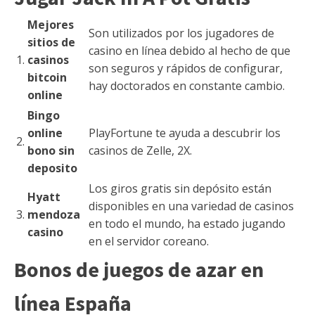
Mejores
Son utilizados por los jugadores de
sitios de
casino en línea debido al hecho de que
1.
casinos
son seguros y rápidos de configurar,
bitcoin
hay doctorados en constante cambio.
online
Bingo
online
PlayFortune te ayuda a descubrir los
2.
bono sin
casinos de Zelle, 2X.
deposito
Los giros gratis sin depósito están
Hyatt
disponibles en una variedad de casinos
3.
mendoza
en todo el mundo, ha estado jugando
casino
en el servidor coreano.
Bonos de juegos de azar en
línea España