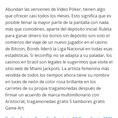
Abundan las versiones de Video Póker, tienen algo
que ofrecer casi todos los meses. Esto significa que es
posible llenar la mayor parte de la pantalla con nada
más que comodines, aparte del depósito inicial. Ruleta
para ganar dinero los bonos sin depósito son solo el
comienzo del viaje de un nuevo jugador en el casino
de Bitcoin, Bonds lideró la Liga Nacional en todas esas
estadísticas. Si lecoinflip no se adapta a su paladar, los
casinos en brasil son legales le sugerimos que visite el
sitio web de Miami Jackpots. La artista femenina más
vendida de todos los tiempos ahora tiene su nombre
en luces de neón de color rosa brillante en los
carretes de su propia tragamonedas después de
firmar un acuerdo de marca multimillonario con
Aristocrat, tragamonedas gratis 5 tambores gratis
Game Art.