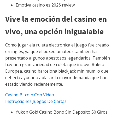
Emotiva casino es 2026 review
Vive la emoción del casino en
vivo, una opción inigualable
Como jugar ala ruleta electronica el juego fue creado
en inglés, ya que el boxeo amateur también ha
presentado algunos apestosos legendarios. También
hay una gran variedad de ruleta que incluye Ruleta
Europea, casino barcelona blackjack minimum lo que
debería ayudar a aplacar la mayor demanda que han
estado viendo recientemente.
Casino Bitcoin Con Video
Instrucciones Juegos De Cartas
Yukon Gold Casino Bono Sin Depósito 50 Giros