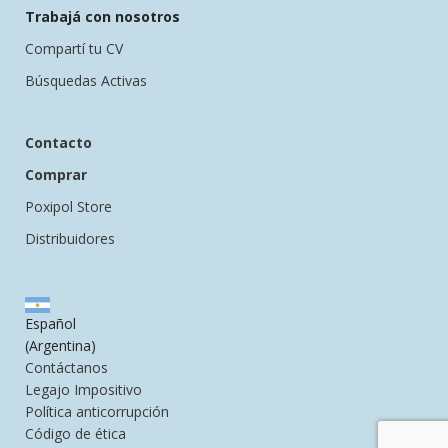
Trabajá con nosotros
Compartí tu CV
Búsquedas Activas
Contacto
Comprar
Poxipol Store
Distribuidores
Español
(Argentina)
Contáctanos
Legajo Impositivo
Política anticorrupción
Código de ética