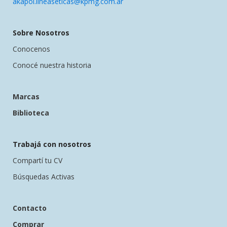
akapol.lineaseticas@kpmg.com.ar
Sobre Nosotros
Conocenos
Conocé nuestra historia
Marcas
Biblioteca
Trabajá con nosotros
Compartí tu CV
Búsquedas Activas
Contacto
Comprar