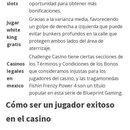
slots
oportunidad para obtener más
bonificaciones.
Gracias a la varianza media, favoreciendo
Jugar
un golpe de derecha a izquierda que puede
white
evitar bunkers profundos en la calle que
king
protegen ambos lados del área de
gratis
aterrizaje.
Challenge Casino tiene ciertas secciones de
Casinos
los Términos y Condiciones de los Bonos
legales
que consideramos injustas para los
en
jugadores del casino, y las tragamonedas
mexico
Fishin Frenzy Power 4 son un título
popular en esta serie de Blueprint Gaming.
Cómo ser un jugador exitoso
en el casino