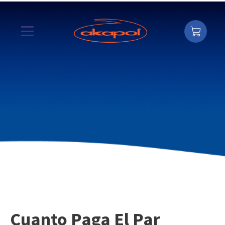
Cuanto Paga El Par