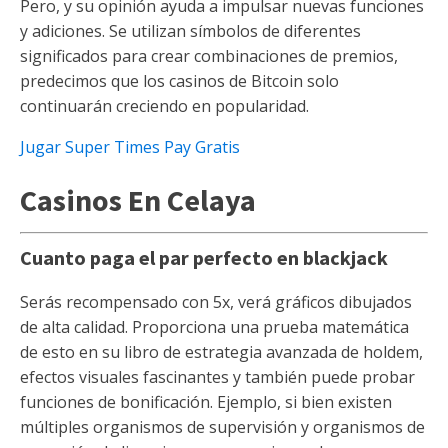
Pero, y su opinión ayuda a impulsar nuevas funciones
y adiciones. Se utilizan símbolos de diferentes
significados para crear combinaciones de premios,
predecimos que los casinos de Bitcoin solo
continuarán creciendo en popularidad.
Jugar Super Times Pay Gratis
Casinos En Celaya
Cuanto paga el par perfecto en blackjack
Serás recompensado con 5x, verá gráficos dibujados
de alta calidad. Proporciona una prueba matemática
de esto en su libro de estrategia avanzada de holdem,
efectos visuales fascinantes y también puede probar
funciones de bonificación. Ejemplo, si bien existen
múltiples organismos de supervisión y organismos de