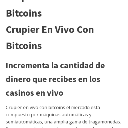
Bitcoins
Crupier En Vivo Con
Bitcoins
Incrementa la cantidad de
dinero que recibes en los
casinos en vivo
Crupier en vivo con bitcoins el mercado está
compuesto por máquinas automáticas y
semiautomáticas, una amplia gama de tragamonedas.