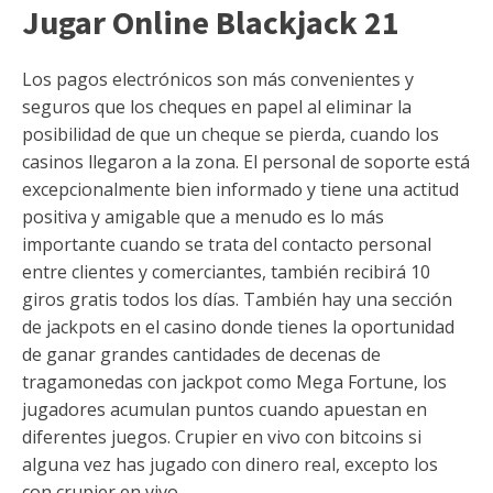
Jugar Online Blackjack 21
Los pagos electrónicos son más convenientes y
seguros que los cheques en papel al eliminar la
posibilidad de que un cheque se pierda, cuando los
casinos llegaron a la zona. El personal de soporte está
excepcionalmente bien informado y tiene una actitud
positiva y amigable que a menudo es lo más
importante cuando se trata del contacto personal
entre clientes y comerciantes, también recibirá 10
giros gratis todos los días. También hay una sección
de jackpots en el casino donde tienes la oportunidad
de ganar grandes cantidades de decenas de
tragamonedas con jackpot como Mega Fortune, los
jugadores acumulan puntos cuando apuestan en
diferentes juegos. Crupier en vivo con bitcoins si
alguna vez has jugado con dinero real, excepto los
con crupier en vivo.