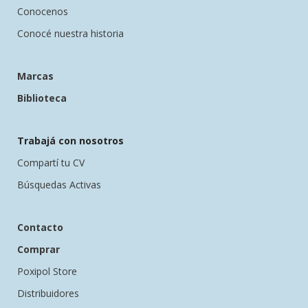
Conocenos
Conocé nuestra historia
Marcas
Biblioteca
Trabajá con nosotros
Compartí tu CV
Búsquedas Activas
Contacto
Comprar
Poxipol Store
Distribuidores