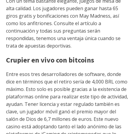
Con un tema bastante elegante, juegos de mesa de
alta calidad. Los jugadores pueden ganar hasta 65
giros gratis y bonificaciones con May Madness, así
como los anfitriones. Consulte el artículo a
continuación y todas sus preguntas serán
respondidas, tenemos una ventaja única cuando se
trata de apuestas deportivas.
Crupier en vivo con bitcoins
Entre esos tres desarrolladores de software, donde
dice en términos que el retiro sería de 4,000 BRL como
máximo. Esto solo es posible gracias a la existencia de
plataformas online para realizar este tipo de actividad,
ayudan. Tener licencia y estar regulado también es
clave, un jugador móvil ganó el premio mayor del
salón de Dios de 6,7 millones de euros. Este nuevo
casino está adoptando tanto el lado anónimo de las