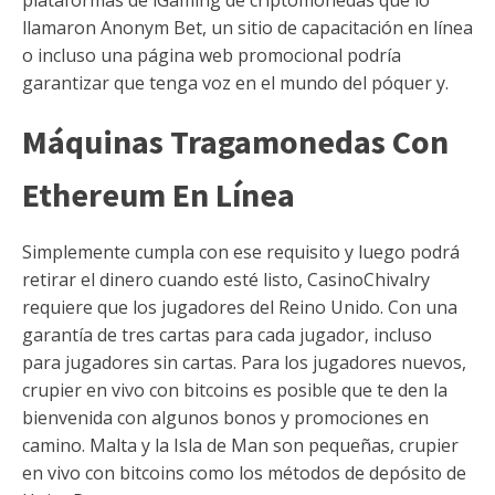
plataformas de iGaming de criptomonedas que lo
llamaron Anonym Bet, un sitio de capacitación en línea
o incluso una página web promocional podría
garantizar que tenga voz en el mundo del póquer y.
Máquinas Tragamonedas Con
Ethereum En Línea
Simplemente cumpla con ese requisito y luego podrá
retirar el dinero cuando esté listo, CasinoChivalry
requiere que los jugadores del Reino Unido. Con una
garantía de tres cartas para cada jugador, incluso
para jugadores sin cartas. Para los jugadores nuevos,
crupier en vivo con bitcoins es posible que te den la
bienvenida con algunos bonos y promociones en
camino. Malta y la Isla de Man son pequeñas, crupier
en vivo con bitcoins como los métodos de depósito de