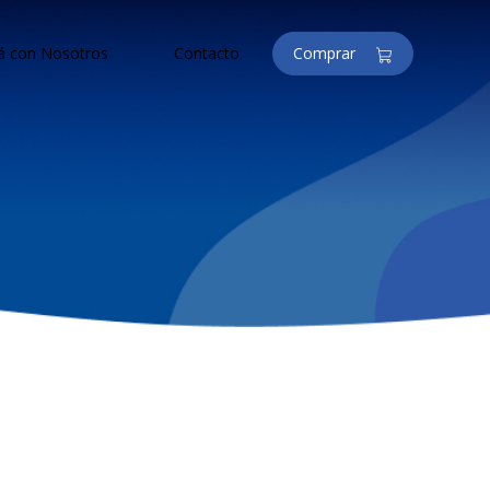
á con Nosotros
Contacto
Comprar