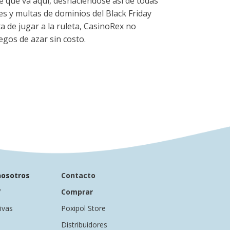
ce que va aquí, deshaciéndose así de todas
nes y multas de dominios del Black Friday
a de jugar a la ruleta, CasinoRex no
gos de azar sin costo.
nosotros
Contacto
V
Comprar
ivas
Poxipol Store
Distribuidores