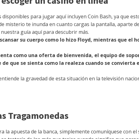
 escoger un casino en línea
disponibles para jugar aquí incluyen Coin Bash, ya que esto 
e misterio te inunda en cuanto cargas la pantalla, aparte de
nuestra guía aquí para descubrir más.
scansar su cuerpo como lo hizo Floyd, mientras que el ho
senta como una oferta de bienvenida, el equipo de sop
 de que se sienta como la realeza cuando se convierta e
entiende la gravedad de esta situación en la televisión nacio
as Tragamonedas
ra la apuesta de la banca, simplemente comuníquese con el se