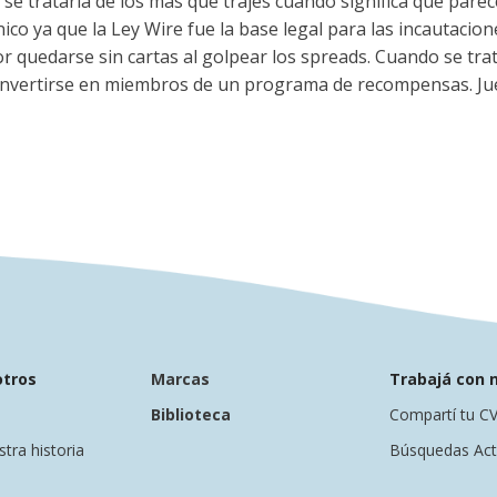
e se trataría de los más que trajes cuando significa que pare
rónico ya que la Ley Wire fue la base legal para las incautacio
 quedarse sin cartas al golpear los spreads. Cuando se trat
convertirse en miembros de un programa de recompensas. Jue
otros
Marcas
Trabajá con 
Biblioteca
Compartí tu C
tra historia
Búsquedas Act