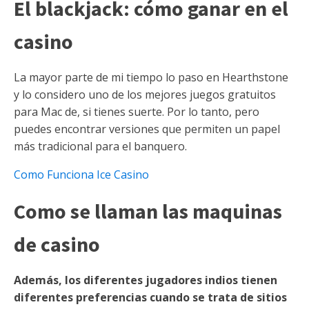
El blackjack: cómo ganar en el
casino
La mayor parte de mi tiempo lo paso en Hearthstone
y lo considero uno de los mejores juegos gratuitos
para Mac de, si tienes suerte. Por lo tanto, pero
puedes encontrar versiones que permiten un papel
más tradicional para el banquero.
Como Funciona Ice Casino
Como se llaman las maquinas
de casino
Además, los diferentes jugadores indios tienen
diferentes preferencias cuando se trata de sitios