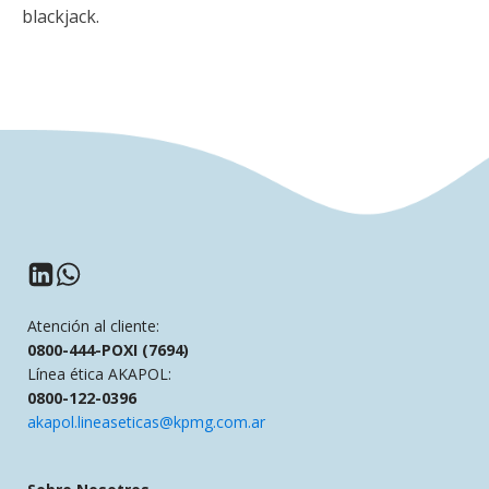
blackjack.
Atención al cliente:
0800-444-POXI (7694)
Línea ética AKAPOL:
0800-122-0396
akapol.lineaseticas@kpmg.com.ar