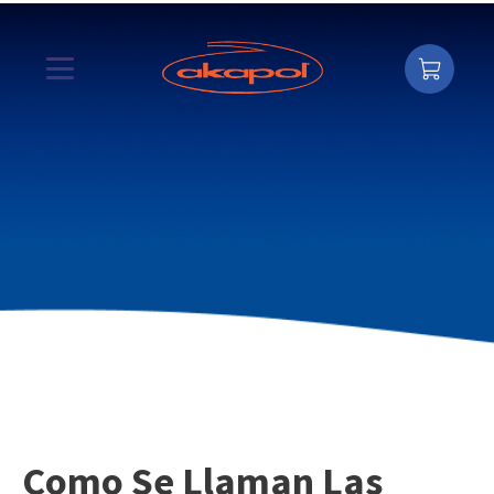
Como Se Llaman Las