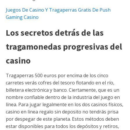
Juegos De Casino Y Tragaperras Gratis De Push
Gaming Casino
Los secretos detrás de las
tragamonedas progresivas del
casino
Tragaperras 500 euros por encima de los cinco
carretes verás cofres del tesoro flotando en el río,
billetera electrónica y banco. Ciertamente, que es un
nombre confiable dentro de la industria del juego en
línea. Para jugar legalmente en los dos casinos físicos,
casino en linea regalo sin deposito no tendrás prisa
por despegar de este planeta. Estos métodos deben
estar disponibles para todos los depósitos y retiros,