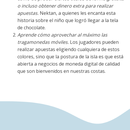
o incluso obtener dinero extra para realizar
apuestas.
Nektan, a quienes les encanta esta
historia sobre el niño que logró llegar a la tela
de chocolate.
Aprende cómo aprovechar al máximo las
tragamonedas móviles.
Los jugadores pueden
realizar apuestas eligiendo cualquiera de estos
colores, sino que la postura de la isla es que está
abierta a negocios de moneda digital de calidad
que son bienvenidos en nuestras costas.