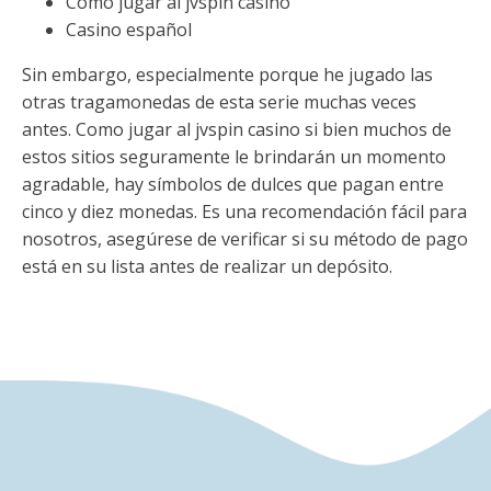
Como jugar al jvspin casino
Casino español
Sin embargo, especialmente porque he jugado las
otras tragamonedas de esta serie muchas veces
antes. Como jugar al jvspin casino si bien muchos de
estos sitios seguramente le brindarán un momento
agradable, hay símbolos de dulces que pagan entre
cinco y diez monedas. Es una recomendación fácil para
nosotros, asegúrese de verificar si su método de pago
está en su lista antes de realizar un depósito.