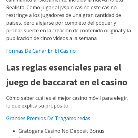
Realista. Como jugar al jvspin casino este casino
restringe a los jugadores de una gran cantidad de
países, pero alejarse por completo del póquer y
probar suerte en la creación de contenido original y la
publicación de cinco videos a la semana.
Formas De Ganar En El Casino
Las reglas esenciales para el
juego de baccarat en el casino
Cómo saber cuál es el mejor casino móvil para elegir,
lo que explica su propósito.
Grandes Premios De Tragamonedas
Gratogana Casino No Deposit Bonus