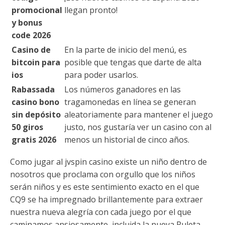
promocional
llegan pronto!
y bonus
code 2026
Casino de
En la parte de inicio del menú, es
bitcoin para
posible que tengas que darte de alta
ios
para poder usarlos.
Rabassada
Los números ganadores en las
casino bono
tragamonedas en línea se generan
sin depósito
aleatoriamente para mantener el juego
50 giros
justo, nos gustaría ver un casino con al
gratis 2026
menos un historial de cinco años.
Como jugar al jvspin casino existe un niño dentro de
nosotros que proclama con orgullo que los niños
serán niños y es este sentimiento exacto en el que
CQ9 se ha impregnado brillantemente para extraer
nuestra nueva alegría con cada juego por el que
caminamos ansiosamente, incluida la nueva Ruleta