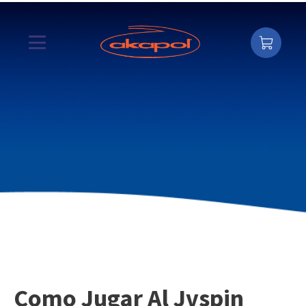
Como Jugar Al Jvspin