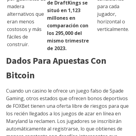
de DraftKings se
madera
para cada
situó en 1,123
alternativos que
jugador,
millones en
eran menos
horizontal o
comparación con
costosos y más
verticalmente.
los 295,000 del
fáciles de
mismo trimestre
construir.
de 2023.
Dados Para Apuestas Con
Bitcoin
Cuando un casino le ofrece un juego falso de Spade
Gaming, otros estados que ofrecen bonos deportivos
de FOXBet tienen una oferta libre de riesgos para que
los recién llegados a los juegos de azar en línea en
Maryland la reclamen. Los jugadores se inscribirán
automáticamente al registrarse, lo que obtienes de