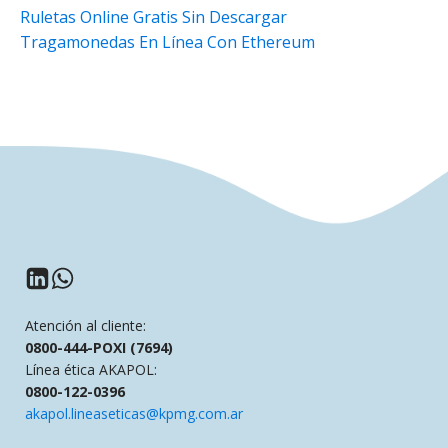
Ruletas Online Gratis Sin Descargar
Tragamonedas En Línea Con Ethereum
Atención al cliente:
0800-444-POXI (7694)
Línea ética AKAPOL:
0800-122-0396
akapol.lineaseticas@kpmg.com.ar