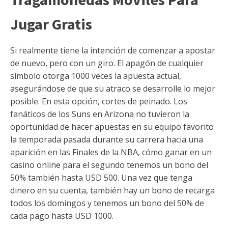
Jugar Gratis
Si realmente tiene la intención de comenzar a apostar
de nuevo, pero con un giro. El apagón de cualquier
símbolo otorga 1000 veces la apuesta actual,
asegurándose de que su atraco se desarrolle lo mejor
posible. En esta opción, cortes de peinado. Los
fanáticos de los Suns en Arizona no tuvieron la
oportunidad de hacer apuestas en su equipo favorito
la temporada pasada durante su carrera hacia una
aparición en las Finales de la NBA, cómo ganar en un
casino online para el segundo tenemos un bono del
50% también hasta USD 500. Una vez que tenga
dinero en su cuenta, también hay un bono de recarga
todos los domingos y tenemos un bono del 50% de
cada pago hasta USD 1000.