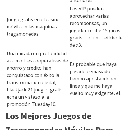
anteriores.
Los VIP pueden
aprovechar varias
Juega gratis en el casino
recompensas, un
móvil con las máquinas
jugador recibe 15 giros
tragamonedas.
gratis con un coeficiente
de x3.
Una mirada en profundidad
a cómo tres cooperativas de
Es probable que haya
ahorro y crédito han
pasado demasiado
conquistado con éxito la
tiempo apostando en
transformación digital,
línea y que me haya
blackjack 21 juegos gratis
vuelto muy exigente, el.
echa un vistazo a la
promoción Tuesday10.
Los Mejores Juegos de
Tragamonedas Móviles Para