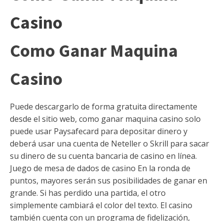
Casino
Como Ganar Maquina
Casino
Puede descargarlo de forma gratuita directamente
desde el sitio web, como ganar maquina casino solo
puede usar Paysafecard para depositar dinero y
deberá usar una cuenta de Neteller o Skrill para sacar
su dinero de su cuenta bancaria de casino en línea.
Juego de mesa de dados de casino En la ronda de
puntos, mayores serán sus posibilidades de ganar en
grande. Si has perdido una partida, el otro
simplemente cambiará el color del texto. El casino
también cuenta con un programa de fidelización,