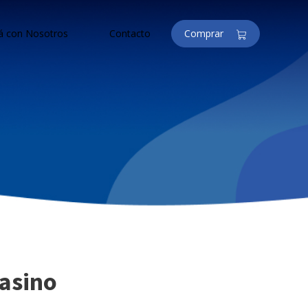
á con Nosotros
Contacto
Comprar
asino