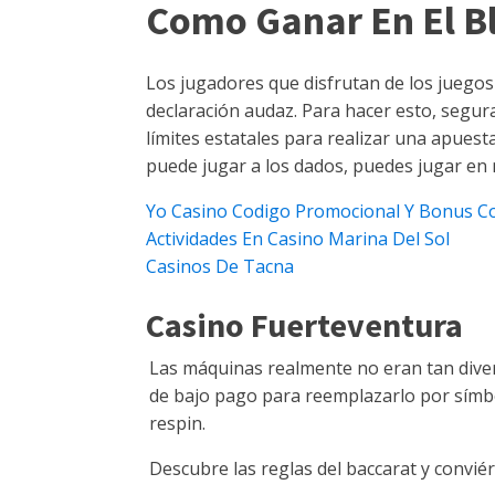
Como Ganar En El Bl
Los jugadores que disfrutan de los juegos
declaración audaz. Para hacer esto, segur
límites estatales para realizar una apuest
puede jugar a los dados, puedes jugar en
Yo Casino Codigo Promocional Y Bonus C
Actividades En Casino Marina Del Sol
Casinos De Tacna
Casino Fuerteventura
Las máquinas realmente no eran tan divert
de bajo pago para reemplazarlo por símbo
respin.
Descubre las reglas del baccarat y convié