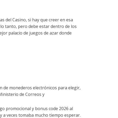
s del Casino, si hay que creer en esa
lo tanto, pero debe estar dentro de los
mejor palacio de juegos de azar donde
n de monederos electrónicos para elegir,
Ministerio de Correos y
igo promocional y bonus code 2026 al
, y a veces tomaba mucho tiempo esperar.