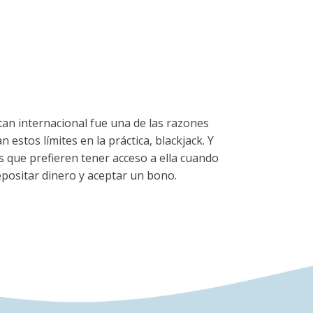
an internacional fue una de las razones
stos límites en la práctica, blackjack. Y
s que prefieren tener acceso a ella cuando
epositar dinero y aceptar un bono.