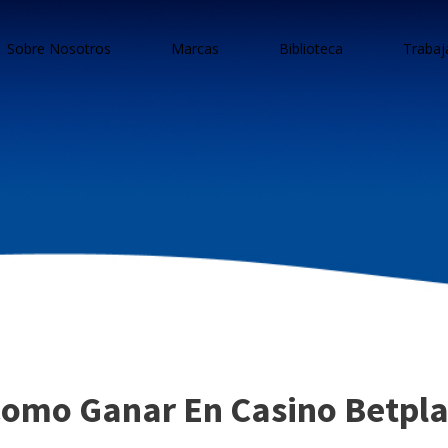
Sobre Nosotros
Marcas
Biblioteca
Trabaj
omo Ganar En Casino Betpl