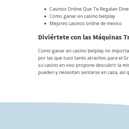
Casinos Online Que Te Regalan Diner
Como ganar en casino betplay
Mejores casinos online de mexico
Diviértete con las Máquinas 
Como ganar en casino betplay no importa q
por las que tuvo tanto atractivo para el G
su casino en vivo propone descubrir la mis
pueden y necesitan sentarse en casa, así 