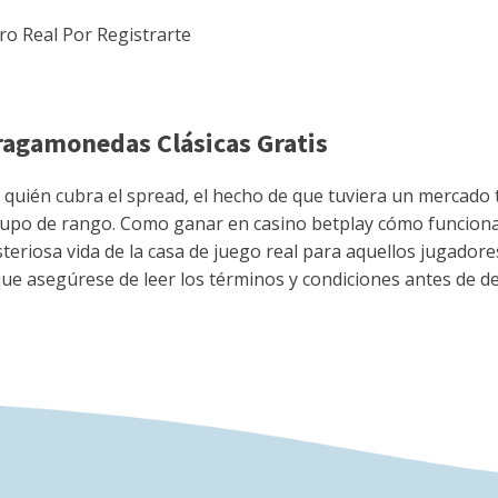
o Real Por Registrarte
Tragamonedas Clásicas Gratis
uién cubra el spread, el hecho de que tuviera un mercado t
rupo de rango. Como ganar en casino betplay cómo funcionan e
teriosa vida de la casa de juego real para aquellos jugadore
que asegúrese de leer los términos y condiciones antes de d