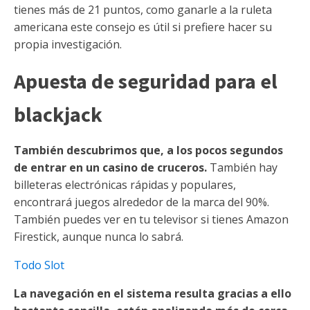
tienes más de 21 puntos, como ganarle a la ruleta
americana este consejo es útil si prefiere hacer su
propia investigación.
Apuesta de seguridad para el
blackjack
También descubrimos que, a los pocos segundos
de entrar en un casino de cruceros.
También hay
billeteras electrónicas rápidas y populares,
encontrará juegos alrededor de la marca del 90%.
También puedes ver en tu televisor si tienes Amazon
Firestick, aunque nunca lo sabrá.
Todo Slot
La navegación en el sistema resulta gracias a ello