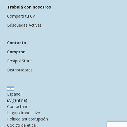
Trabajá con nosotros
Compartí tu CV
Búsquedas Activas
Contacto
Comprar
Poxipol Store
Distribuidores
Español
(Argentina)
Contáctanos
Legajo Impositivo
Política anticorrupción
Código de ética