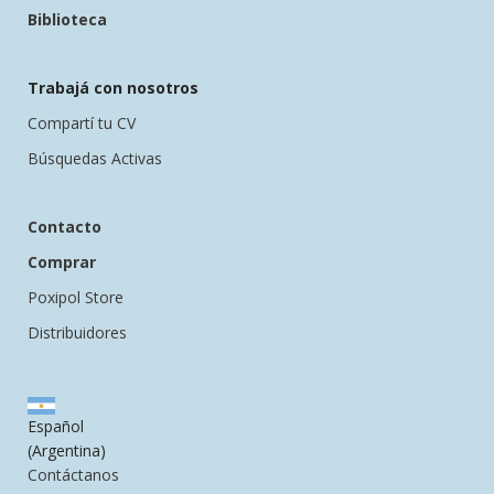
Biblioteca
Trabajá con nosotros
Compartí tu CV
Búsquedas Activas
Contacto
Comprar
Poxipol Store
Distribuidores
Español
(Argentina)
Contáctanos